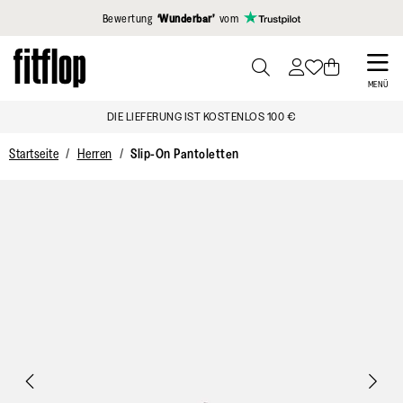
Klicken Sie hier, um unsere Erklärung zur Barrierefreiheit anzuzei
Bewertung
‘Wunderbar’
vom
Skip
to
PRESS
MENÜ
TO
main
DIE LIEFERUNG IST KOSTENLOS 100 €
TOGGLE
content
SEARCH
Startseite
Herren
Slip-On Pantoletten