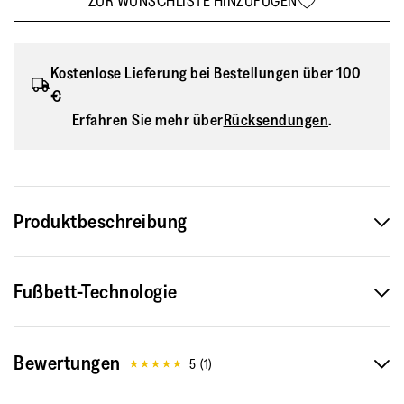
ZUR WUNSCHLISTE HINZUFÜGEN
Kostenlose Lieferung bei Bestellungen über 100
€
Erfahren Sie mehr über
Rücksendungen
.
Produktbeschreibung
Diese modernen Herren-Pantoletten aus genarbtem Leder
Fußbett-Technologie
vereinen mühelosen Stil mit intelligenter Komfort-
Technologie. Das charakteristische genarbte Leder
entwickelt mit der Zeit eine einzigartige Patina und verleiht
Bewertungen
jedem Outfit einen sophisticated Touch. Die raffinierten
5
(
1
)
Stitch-Details setzen dezente Akzente und unterstreichen