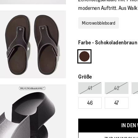
modernen Auftritt. Aus Walk
Microwobbleboard
Farbe
-
Schokoladenbraun
Größe
41
42
46
47
IN DEN