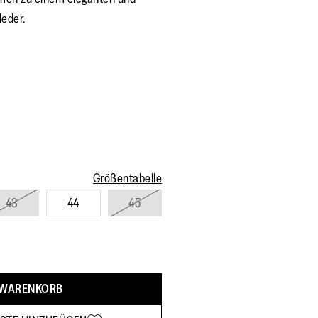
leder.
Größentabelle
43
44
45
 WARENKORB