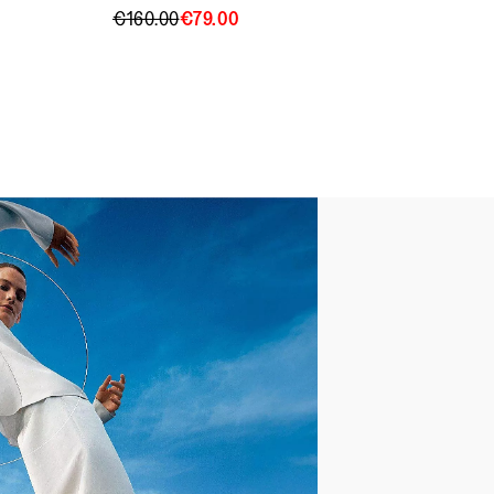
€160.00
€79.00
Trails
em APMA*-Siegel für Schuhe
nachweislich die Fußgesundheit
 Association
r
r
en mit verstellbarem
tverschluss
r
owobbleboard