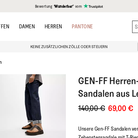
gen
Bewertung
‘Wunderbar’
vom
FFEN
DAMEN
HERREN
PANTONE
KEINE ZUSÄTZLICHEN ZÖLLE ODER STEUERN
n
GEN-FF
Herren
Sandalen aus L
140,00 €
69,00 €
Unsere Gen-FF Sandalen ver
Zehenstegsandale mit T-Rie