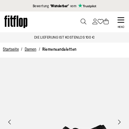
Klicken Sie hier, um unsere Erklärung zur Barrierefreiheit anzuzei
Bewertung
‘Wunderbar’
vom
Skip
to
PRESS
MENÜ
TO
main
DIE LIEFERUNG IST KOSTENLOS 100 €
TOGGLE
content
SEARCH
Startseite
Damen
Riemensandaletten