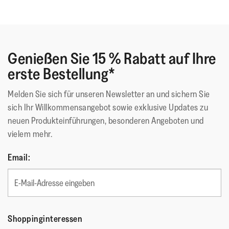
Weiches Fußbett aus EVA-Schaumstoff für zusätzlichen
Komfort
Ausreichend Halt auf anspruchsvollen Trails/Off-Trail/im
dicken Schlamm (mit dreieckigem Profilmuster)
Genießen Sie 15 % Rabatt auf Ihre
Wasserabweisend (für leichten/mäßigen Regen) –
erste Bestellung*
Wassertropfen perlen ab & schnelltrocknend bei Nässe
Schwarze Version mit glänzenden Pailletten
Melden Sie sich für unseren Newsletter an und sichern Sie
sich Ihr Willkommensangebot sowie exklusive Updates zu
neuen Produkteinführungen, besonderen Angeboten und
vielem mehr.
Diese Schuhe wurden mit dem APMA*-Siegel für Schuhe
ausgezeichnet. Sie fördern nachweislich die Fußgesundheit
Email:
*American Podiatric Medical Association
Obermaterial
:
Polyester Webbing Nylon
Futtermaterial
:
Self Lining
Verschluss
:
Riemen mit verstellbarem
Shoppinginteressen