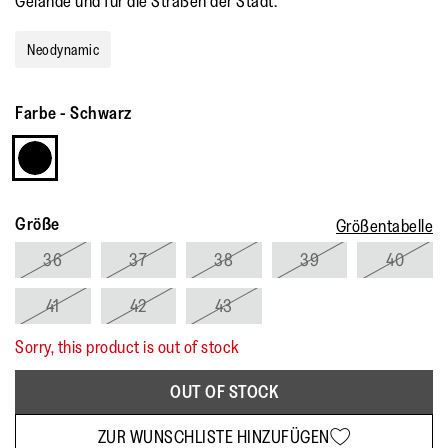
Gelände und für die Straßen der Stadt.
Neodynamic
Farbe
-
Schwarz
Größe
Größentabelle
36
37
38
39
40
41
42
43
Sorry, this product is out of stock
OUT OF STOCK
ZUR WUNSCHLISTE HINZUFÜGEN