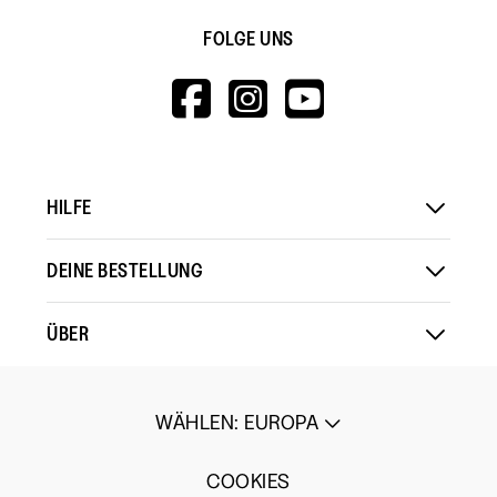
FOLGE UNS
HTTPS://WWW.F
HTTPS://WWW
HTTPS://
V=WALL&VIEWA
HILFE
DEINE BESTELLUNG
ÜBER
WÄHLEN
:
EUROPA
COOKIES