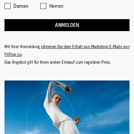
Klettverschluss
Damen
Herren
Sohlen-Material
:
Rutschfester Gummi
Sohlentechnologie
:
Neodynamic
ANMELDEN
Mit Ihrer Anmeldung
stimmen Sie dem Erhalt von Marketing-E-Mails von
FitFlop zu
.
Das Angebot gilt für Ihren ersten Einkauf zum regulären Preis.