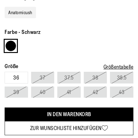
a
Review.
Link
Anatomicush
auf
derselben
Seite.
Farbe
-
Schwarz
Größe
Größentabelle
36
37
37.5
38
38.5
39
40
41
42
43
IN DEN WARENKORB
ZUR WUNSCHLISTE HINZUFÜGEN