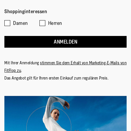
bewerten?,
klein
groß
5.
5
Shoppinginteressen
aus
aus
von
5
Damen
Herren
ANMELDEN
Mit Ihrer Anmeldung
stimmen Sie dem Erhalt von Marketing-E-Mails von
FitFlop zu
.
Das Angebot gilt für Ihren ersten Einkauf zum regulären Preis.