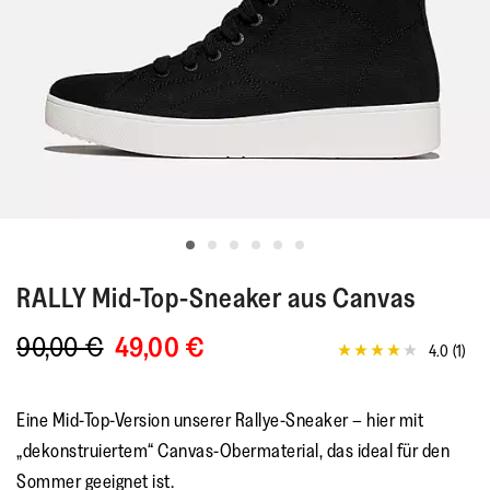
RALLY
Mid-Top-Sneaker aus Canvas
90,00 €
49,00 €
4.0
(1)
4.0
von
5
Sternen,
Eine Mid-Top-Version unserer Rallye-Sneaker – hier mit
Durchschnittswert
der
„dekonstruiertem“ Canvas-Obermaterial, das ideal für den
Bewertung.
Sommer geeignet ist.
Read