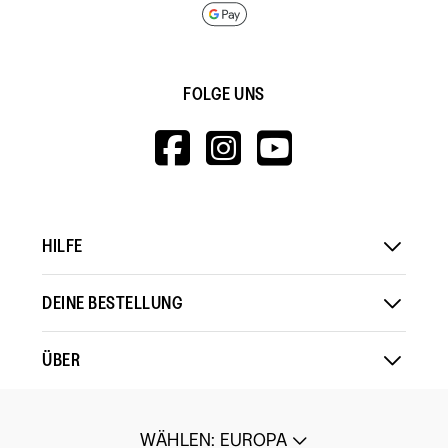
FOLGE UNS
HTTPS://WWW.F
HTTPS://WWW
HTTPS://
V=WALL&VIEWA
HILFE
DEINE BESTELLUNG
ÜBER
WÄHLEN
:
EUROPA