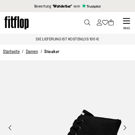
Klicken Sie hier, um unsere Erklärung zur Barrierefreiheit anzuzei
Bewertung
‘Wunderbar’
vom
Skip
to
PRESS
MENÜ
TO
main
DIE LIEFERUNG IST KOSTENLOS 100 €
TOGGLE
content
SEARCH
Startseite
Damen
Sneaker