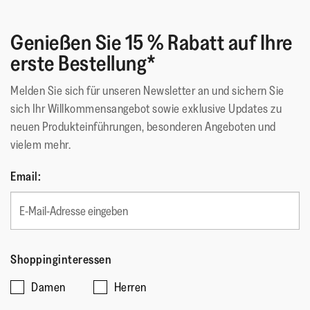
spandex/85% recycled nylon)
Genießen Sie 15 % Rabatt auf Ihre
Obermaterial
:
Polyester
erste Bestellung*
Futtermaterial
:
Antibakterielles Polyesternetz
Verschluss
:
Slip-On
Melden Sie sich für unseren Newsletter an und sichern Sie
Sohlen-Material
:
Rutschfester Gummi
sich Ihr Willkommensangebot sowie exklusive Updates zu
Sohlentechnologie
:
IQushion
neuen Produkteinführungen, besonderen Angeboten und
vielem mehr.
Email:
Shoppinginteressen
Damen
Herren