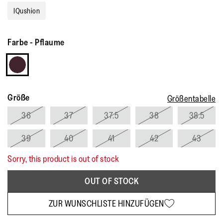
IQushion
Farbe
-
Pflaume
Größe
Größentabelle
36
37
37.5
38
38.5
39
40
41
42
43
Sorry, this product is out of stock
OUT OF STOCK
ZUR WUNSCHLISTE HINZUFÜGEN