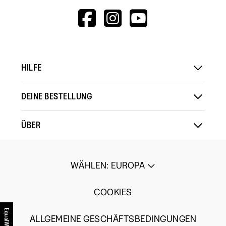
HTTPS://WWW.F
HTTPS://WWW
HTTPS://
V=WALL&VIEWA
HILFE
DEINE BESTELLUNG
ÜBER
WÄHLEN
:
EUROPA
COOKIES
EqualWeb
ALLGEMEINE GESCHÄFTSBEDINGUNGEN