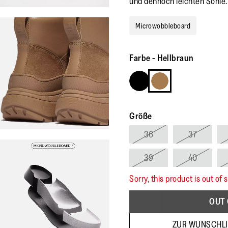
und dennoch leichten Sohle.
Microwobbleboard
Farbe
-
Hellbraun
Größe
36
37
39
40
Sorry, this product is out of 
OUT 
ZUR WUNSCHLI