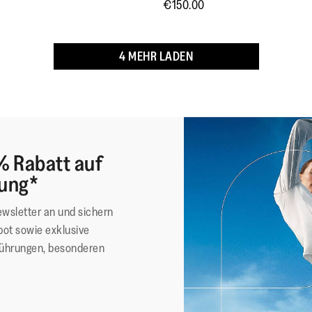
€150.00
eines massiven Gummi-Äq
Steifheit
Griffigkeit geeignet für s
4 MEHR LADEN
Schlamm (Tiefstollen-Prof
Gepolsterte Zunge, Leder
Schwarz/Schokoladenbra
Wildleder ist Scotchgard
% Rabatt auf
lung*
ewsletter an und sichern
Obermaterial
:
Lede
ot sowie exklusive
Futtermaterial
:
Poly
führungen, besonderen
anti
Verschluss
:
Schn
Sohlen-Material
:
Ruts
Sohlentechnologie
:
Micr