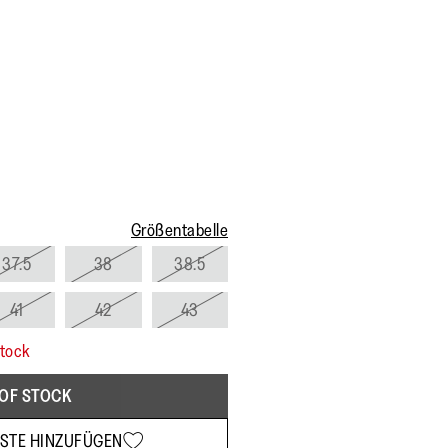
Größentabelle
37.5
38
38.5
41
42
43
stock
OF STOCK
STE HINZUFÜGEN