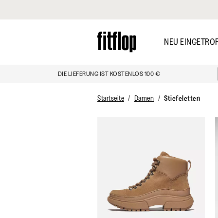
Klicken Sie hier, um unsere Erklärung zur Barrierefreiheit anzuzei
Skip
to
NEU EINGETRO
main
content
DIE LIEFERUNG IST KOSTENLOS 100 €
ENTDECKEN
Startseite
Damen
Stiefeletten