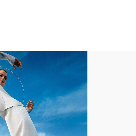
uivalents ohne das Gewicht/die
chwere Trails/Off-Trail/dicken
il)
-Zuglasche, gesprenkelte
une Schnürsenkel
™ geschützt
r, Velour, Gummi
ester/spandex (upper),
bacterial mesh footbed
ürsenkel
chfester Gummi
owobbleboard