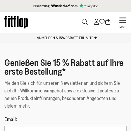
Klicken Sie hier, um unsere Erklärung zur Barrierefreiheit anzuzei
Bewertung
‘Wunderbar’
vom
Skip
to
PRESS
MENÜ
TO
main
ANMELDEN & 15% RABATT ERHALTEN*
TOGGLE
content
SEARCH
Genießen Sie 15 % Rabatt auf Ihre
erste Bestellung*
Melden Sie sich für unseren Newsletter an und sichern Sie
sich Ihr Willkommensangebot sowie exklusive Updates zu
neuen Produkteinführungen, besonderen Angeboten und
vielem mehr.
Email: