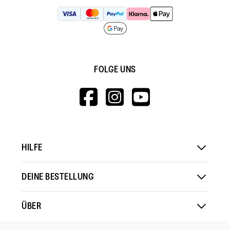
FOLGE UNS
HTTPS://WWW.F
HTTPS://WWW
HTTPS://
V=WALL&VIEWA
HILFE
DEINE BESTELLUNG
ÜBER