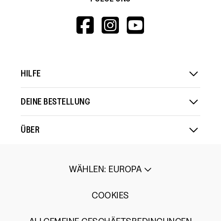
HTTPS://WWW.F
HTTPS://WWW
HTTPS://
V=WALL&VIEWA
HILFE
DEINE BESTELLUNG
ÜBER
WÄHLEN
:
EUROPA
COOKIES