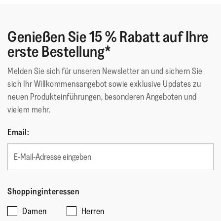
Grip geeignet für die Nutzung im Alltag/für die Straße
Die elastische Konstruktion ermöglicht einen flexibleren
Genießen Sie 15 % Rabatt auf Ihre
Schnallenverschluss
erste Bestellung*
Melden Sie sich für unseren Newsletter an und sichern Sie
sich Ihr Willkommensangebot sowie exklusive Updates zu
Diese Schuhe wurden mit dem APMA*-Siegel für Schuhe
neuen Produkteinführungen, besonderen Angeboten und
ausgezeichnet. Sie fördern nachweislich die Fußgesundheit
vielem mehr.
*American Podiatric Medical Association
Email:
Obermaterial
:
Leder
Futtermaterial
:
Microfibre (Obermaterial), Leder
(Fußbett)
Verschluss
:
Verstellbarer Schnallenriemen
Sohlen-Material
:
Rutschfester Gummi
Shoppinginteressen
Sohlentechnologie
:
Dynamicush
Damen
Herren