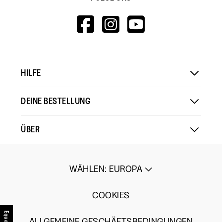
HTTPS://WWW.F
HTTPS://WWW
HTTPS://
V=WALL&VIEWA
HILFE
DEINE BESTELLUNG
ÜBER
WÄHLEN
:
EUROPA
COOKIES
ALLGEMEINE GESCHÄFTSBEDINGUNGEN