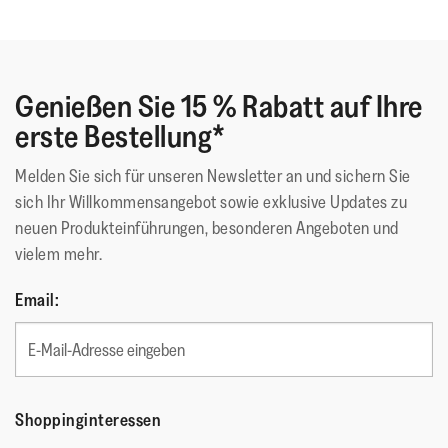
Ergonomisches Design zur Optimierung der
Körperausrichtung und eines natürlichen
Bewegungsablaufs
Leichte druckverteilende Microwobbleboard
Genießen Sie 15 % Rabatt auf Ihre
Zwischensohle – dreifach dichte Polsterung entsprechend
erste Bestellung*
der 3 Phasen beim Auftreten des Fußes (fest im
Fersenbereich/weich im Mittelbereich/mittel im
Melden Sie sich für unseren Newsletter an und sichern Sie
Zehenbereich)
sich Ihr Willkommensangebot sowie exklusive Updates zu
Natürliche Fußgewölbestütze
neuen Produkteinführungen, besonderen Angeboten und
Schmale Passform
vielem mehr.
Grip suited for – für Feldwege/leichte Trails
Email:
Obermaterial
:
Leder
Futtermaterial
:
Polyester/spandex & leather (upper),
leather footbed
Verschluss
:
Reißverschluss
Shoppinginteressen
Sohlen-Material
:
Rutschfester Gummi