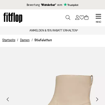
Klicken Sie hier, um unsere Erklärung zur Barrierefreiheit anzuzei
Bewertung
‘Wunderbar’
vom
Skip
to
PRESS
MENÜ
TO
main
ANMELDEN & 15% RABATT ERHALTEN*
TOGGLE
content
SEARCH
Startseite
Damen
Stiefeletten