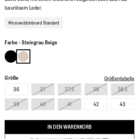
luxuriösem Leder.
Microwobbleboard Standard
Farbe
-
Steingrau Beige
Größe
Größentabelle
36
37
37.5
38
38.5
39
40
41
42
43
IN DEN WARENKORB