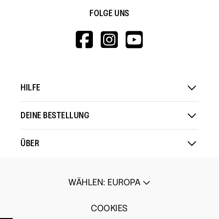
FOLGE UNS
HTTPS://WWW.F
HTTPS://WWW
HTTPS://
V=WALL&VIEWA
HILFE
DEINE BESTELLUNG
ÜBER
WÄHLEN
:
EUROPA
COOKIES