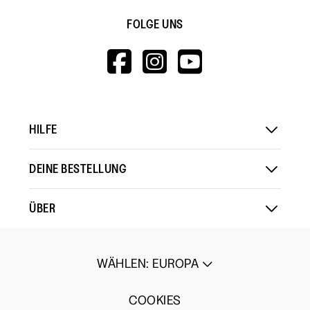
FOLGE UNS
HTTPS://WWW.F
HTTPS://WWW
HTTPS://
V=WALL&VIEWA
HILFE
DEINE BESTELLUNG
ÜBER
WÄHLEN
:
EUROPA
COOKIES