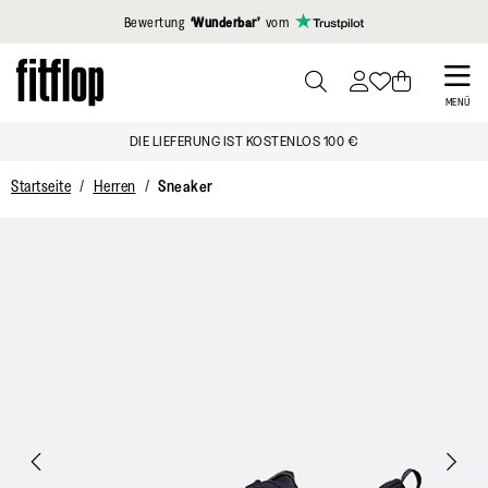
Klicken Sie hier, um unsere Erklärung zur Barrierefreiheit anzuzei
Bewertung
‘Wunderbar’
vom
Skip
to
PRESS
MENÜ
TO
main
DIE LIEFERUNG IST KOSTENLOS 100 €
TOGGLE
content
SEARCH
Startseite
Herren
Sneaker