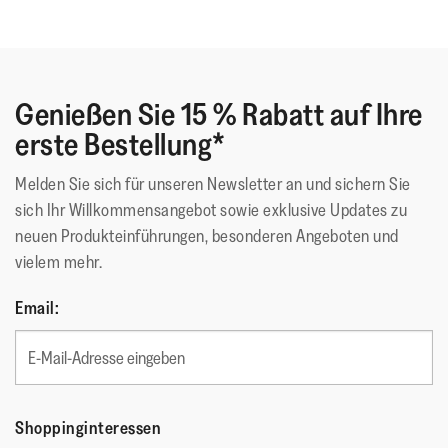
Grip suited for – für Feldwege/leichte Trails
Obermaterial, Zuglasche und Schnürsenkel aus 100 %
recyceltem PET-Polyester aus Plastikflaschenabfällen
Das Wildleder ist mit Scotchgard™ imprägniert
Genießen Sie 15 % Rabatt auf Ihre
Erhältlich in einer Version für Damen und Herren
erste Bestellung*
Melden Sie sich für unseren Newsletter an und sichern Sie
sich Ihr Willkommensangebot sowie exklusive Updates zu
Diese Schuhe wurden mit dem APMA*-Siegel für Schuhe
neuen Produkteinführungen, besonderen Angeboten und
ausgezeichnet, die nachweislich die Fußgesundheit fördern
vielem mehr.
*American Podiatric Medical Association
Email:
Obermaterial
:
Leder, Velour, Gewebe
Futtermaterial
:
Antibacterial Mesh
Verschluss
:
Schnürsenkel
Sohlen-Material
:
Rutschfester Gummi
Sohlentechnologie
:
Microwobbleboard
Shoppinginteressen