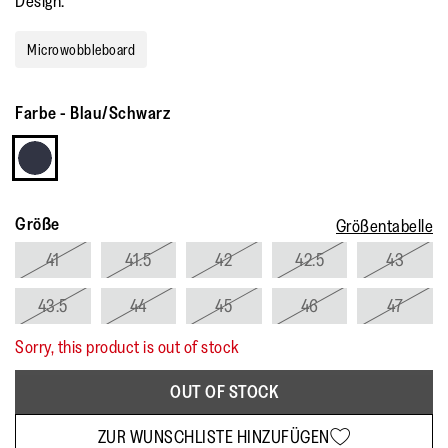
Design.
Microwobbleboard
Farbe
-
Blau/Schwarz
Größe
Größentabelle
41
41.5
42
42.5
43
43.5
44
45
46
47
Sorry, this product is out of stock
OUT OF STOCK
ZUR WUNSCHLISTE HINZUFÜGEN