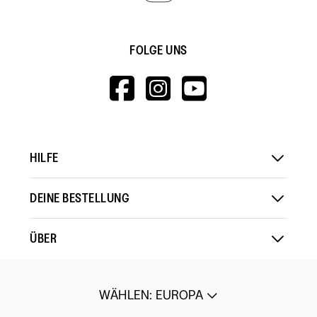
FOLGE UNS
HTTPS://WWW.F
HTTPS://WWW
HTTPS://
V=WALL&VIEWA
HILFE
DEINE BESTELLUNG
ÜBER
WÄHLEN
:
EUROPA