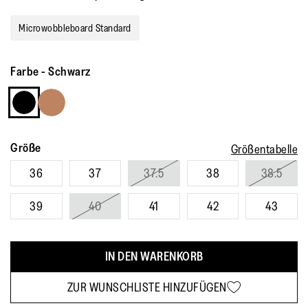
a
Review.
Link
Microwobbleboard Standard
auf
derselben
Seite.
Farbe
-
Schwarz
Größe
Größentabelle
36
37
37.5
38
38.5
39
40
41
42
43
IN DEN WARENKORB
ZUR WUNSCHLISTE HINZUFÜGEN