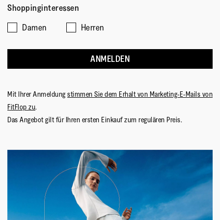
Fällt
Fällt
von
bewerten?,
Shoppinginteressen
klein
groß
5.
5
aus
aus
von
Damen
Herren
5
ANMELDEN
Mit Ihrer Anmeldung
stimmen Sie dem Erhalt von Marketing-E-Mails von
FitFlop zu
.
Das Angebot gilt für Ihren ersten Einkauf zum regulären Preis.