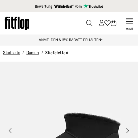
Klicken Sie hier, um unsere Erklärung zur Barrierefreiheit anzuzei
Bewertung
‘Wunderbar’
vom
Skip
to
PRESS
MENÜ
TO
main
ANMELDEN & 15% RABATT ERHALTEN*
TOGGLE
content
SEARCH
Startseite
Damen
Stiefeletten