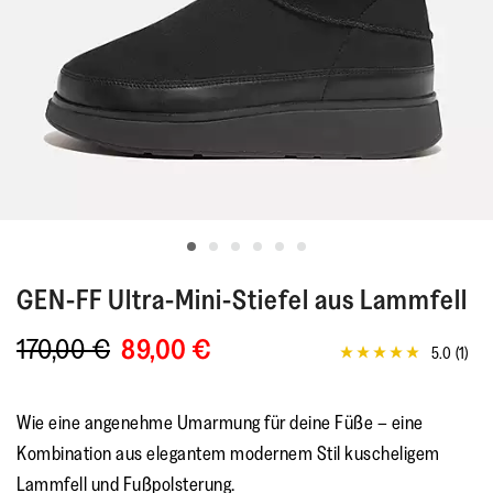
GEN-FF
Ultra-Mini-Stiefel aus Lammfell
170,00 €
89,00 €
5.0
(1)
5.0
von
5
Sternen,
Wie eine angenehme Umarmung für deine Füße – eine
Durchschnittswert
der
Kombination aus elegantem modernem Stil kuscheligem
Bewertung.
Lammfell und Fußpolsterung.
Read