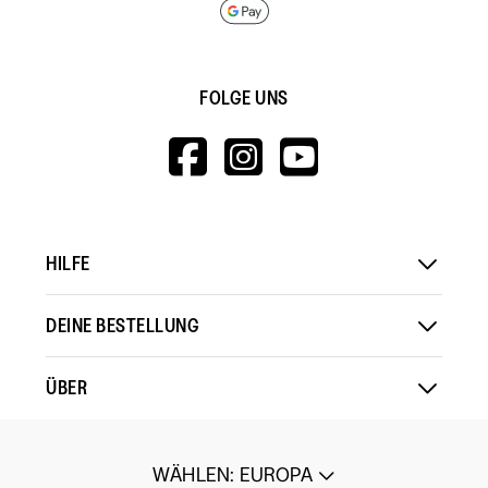
FOLGE UNS
HTTPS://WWW.F
HTTPS://WWW
HTTPS://
V=WALL&VIEWA
HILFE
DEINE BESTELLUNG
ÜBER
WÄHLEN
:
EUROPA