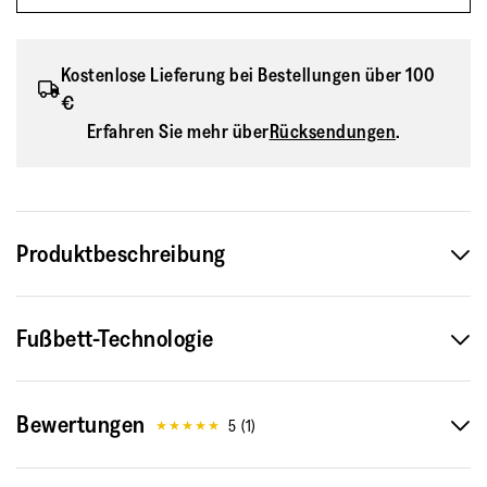
Kostenlose Lieferung bei Bestellungen über 100
€
Erfahren Sie mehr über
Rücksendungen
.
Produktbeschreibung
Die Badepantoletten sind die Cousins unserer beliebten
Fußbett-Technologie
Zehentrenner im Surfer-Girl-Stil. Sie sind ebenso sportlich-
lässig wie wasserdicht. Diese Version mit zwei
verstellbaren Schnallen-Riemen sorgt für eine verstellbare
Bewertungen
Passform. Die Unterseite weist die gleiche iQushion™
5
(
1
)
Zwischensohle auf: eine ergonomisch optimierte
Luftschaumpolsterung mit hoher Rückpralldämpfung,