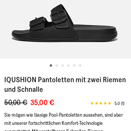
IQUSHION
Pantoletten mit zwei Riemen
und Schnalle
50,00 €
35,00 €
5.0
(1)
5.0
von
Sie mögen wie lässige Pool-Pantoletten aussehen, sind aber
5
Sternen,
mit unserer fortschrittlichen Komfort-Technologie
Durchschnittswert
der