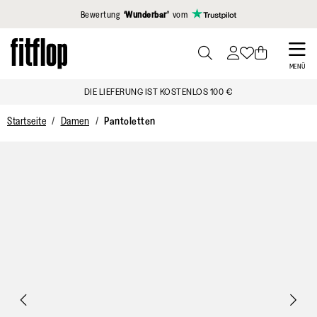
Klicken Sie hier, um unsere Erklärung zur Barrierefreiheit anzuzei
Bewertung
‘Wunderbar’
vom
Skip
to
PRESS
MENÜ
TO
main
DIE LIEFERUNG IST KOSTENLOS 100 €
TOGGLE
content
SEARCH
Startseite
Damen
Pantoletten