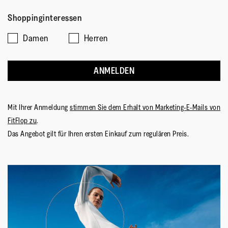
Fällt
Fällt
von
bewerten?,
Shoppinginteressen
klein
groß
5.
5
aus
aus
von
Damen
Herren
5
ANMELDEN
Mit Ihrer Anmeldung
stimmen Sie dem Erhalt von Marketing-E-Mails von
FitFlop zu
.
Das Angebot gilt für Ihren ersten Einkauf zum regulären Preis.