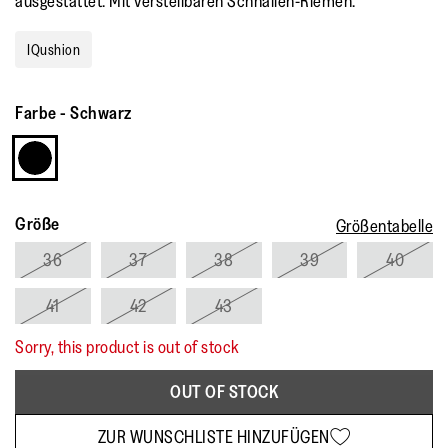
ausgestattet. Mit verstellbaren Schnallen-Riemen.
Bewertung.
Read
a
IQushion
Review.
Link
auf
derselben
Farbe
-
Schwarz
Seite.
Größe
Größentabelle
36
37
38
39
40
41
42
43
Sorry, this product is out of stock
OUT OF STOCK
ZUR WUNSCHLISTE HINZUFÜGEN