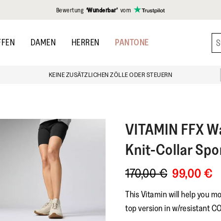
gen
Bewertung
‘Wunderbar’
vom
FFEN
DAMEN
HERREN
PANTONE
KEINE ZUSÄTZLICHEN ZÖLLE ODER STEUERN
VITAMIN FFX
Wa
Knit-Collar Sp
170,00 €
99,00 €
This Vitamin will help you m
top version in w/resistant 