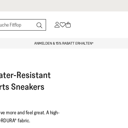
ANMELDEN & 15% RABATT ERHALTEN*
ter-Resistant
orts Sneakers
ove more and feel great. A high-
CORDURA® fabric.