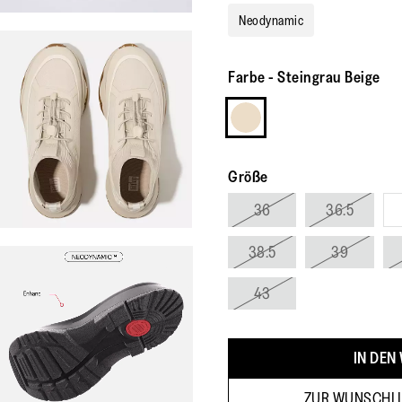
Neodynamic
Farbe
-
Steingrau Beige
Größe
36
36.5
38.5
39
43
IN DEN
ZUR WUNSCHLI