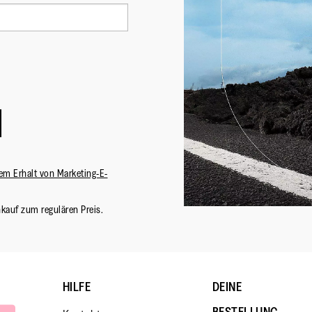
Obermaterial
:
CORD
Futtermaterial
:
Nylo
foot
Verschluss
:
Schn
Sohlen-Material
:
Ruts
Sohlentechnologie
:
Neo
em Erhalt von Marketing-E-
nkauf zum regulären Preis.
HILFE
DEINE