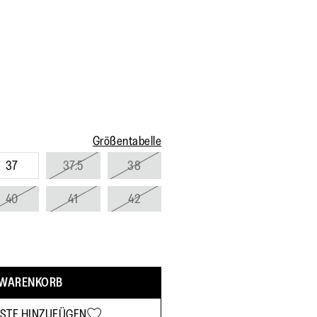
Größentabelle
37
37.5
38
40
41
42
 WARENKORB
STE HINZUFÜGEN