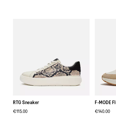
RTG Sneaker
F-MODE Fl
€115.00
€140.00