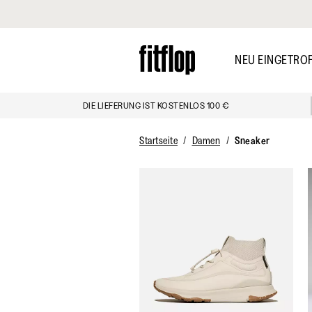
Klicken Sie hier, um unsere Erklärung zur Barrierefreiheit anzuzei
Skip
to
NEU EINGETRO
main
content
DIE LIEFERUNG IST KOSTENLOS 100 €
ENTDECKEN
Startseite
Damen
Sneaker