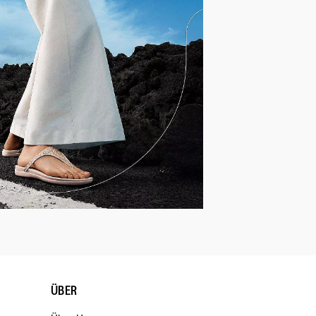
URA®, Polyester, TPU
n (upper), antibacterial mesh
bed
ürsenkel
chfester Gummi
dynamic
ÜBER