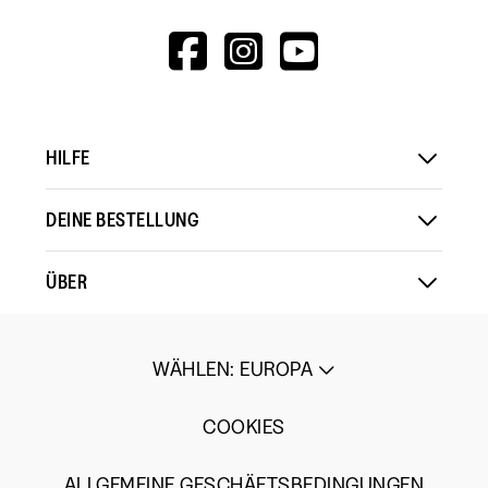
HTTPS://WWW.F
HTTPS://WWW
HTTPS://
V=WALL&VIEWA
HILFE
DEINE BESTELLUNG
ÜBER
WÄHLEN
:
EUROPA
COOKIES
ALLGEMEINE GESCHÄFTSBEDINGUNGEN