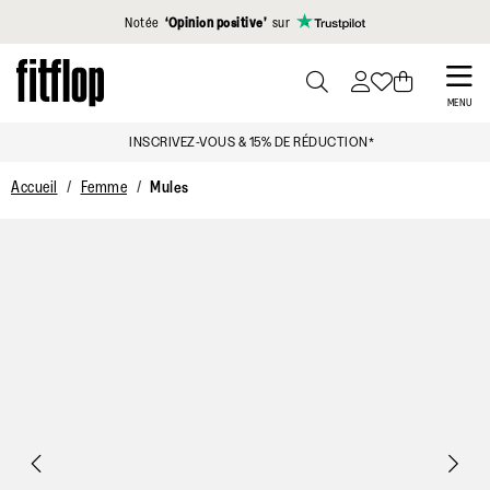
Cliquez pour consulter notre déclaration d'accessibilité
Notée
‘Opinion positive’
sur
Skip
to
PRESS
MENU
TO
main
INSCRIVEZ-VOUS & 15% DE RÉDUCTION*
TOGGLE
content
SEARCH
Accueil
Femme
Mules