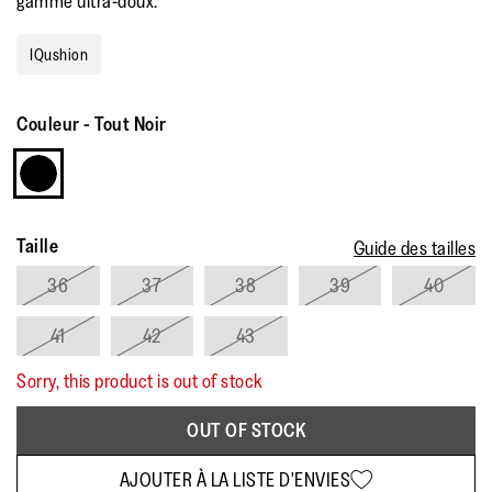
gamme ultra-doux.
la
note
moyenne.
IQushion
Read
a
Review.
Lien
Couleur
-
Tout Noir
sur
la
même
page.
Taille
Guide des tailles
36
37
38
39
40
41
42
43
Sorry, this product is out of stock
OUT OF STOCK
AJOUTER À LA LISTE D'ENVIES