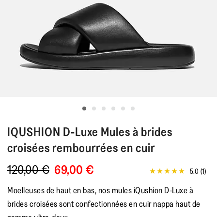
IQUSHION
D-Luxe Mules à brides
croisées rembourrées en cuir
120,00 €
69,00 €
5.0
(1)
5.0
étoiles
Moelleuses de haut en bas, nos mules iQushion D-Luxe à
sur
5,
brides croisées sont confectionnées en cuir nappa haut de
valeur
de