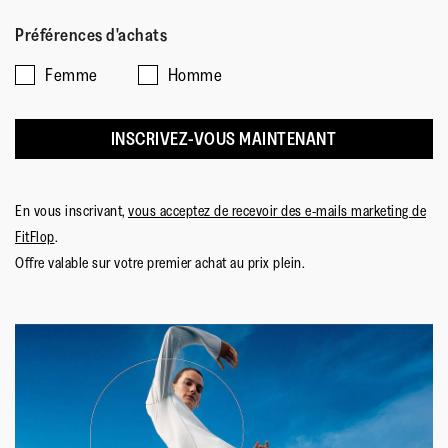
1
5
de
ce
Préférences d'achats
signifie
signifie
la
produit?,
Taille
Taille
note
5
Femme
Homme
petit
grand
moyenne
sur
est
5
INSCRIVEZ-VOUS MAINTENANT
3
sur
5.
En vous inscrivant,
vous acceptez de recevoir des e-mails marketing de
FitFlop
.
Offre valable sur votre premier achat au prix plein.