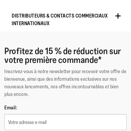
DISTRIBUTEURS & CONTACTS COMMERCIAUX
INTERNATIONAUX
Si vous avez passé une commande sur notre site internet et souhaitez
contacter le service client, veuillez écrire à
info.eu@fitflop.com
Profitez de 15 % de réduction sur
votre première commande*
Pays
Contact
Tél
Michael and
Inscrivez-vous à notre newsletter pour recevoir votre offre de
AUSTRIA
+43 5574-42655
Ramon
bienvenue, ainsi que des informations exclusives sur nos
nouveaux lancements, nos offres incontournables et bien
BAHRAIN
Carl Peaple
+971 4 880799
plus encore.
RASE BV, Luc
BENELUX
+ 32 (0) 13 67 0
Croonenborghs
Email:
Kenneth Lo,
Mobile +852 571
BRUNEI
Wholesale Account
+852 53453493
Manager