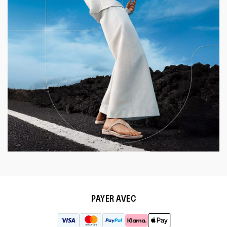
Lai Wah Footwear
Mobile +852 94
HONG KONG
Trading Ltd, Amy
+852 3929 049
Lee
Please contact
Angela Reyes,
Mobile+44(0)73
INDIA
EMEA Sales
+44(0)2077513
Manager
Freddy Chew,
INDONESIA
Senior Regional
Mobile +65 695
Account Manager
IRELAND
Deidre Carey
+353 1 253008
ITALY
Christof Isara
+39335668047
Itochu
Mobile +81 80 4
JAPAN
Coporation,Makoto
+81 3 3497 2511 
Kitano
PAYER AVEC
KUWAIT
Carl Peaple
+971 4 880799
Cecilia Low,