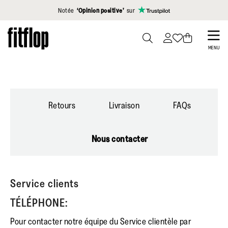
Cliquez pour consulter notre déclaration d'accessibilité
Notée
‘Opinion positive’
sur
Skip
to
PRESS
MENU
TO
main
TOGGLE
content
SEARCH
Retours
Livraison
FAQs
Nous contacter
Service clients
TÉLÉPHONE:
Pour contacter notre équipe du Service clientèle par