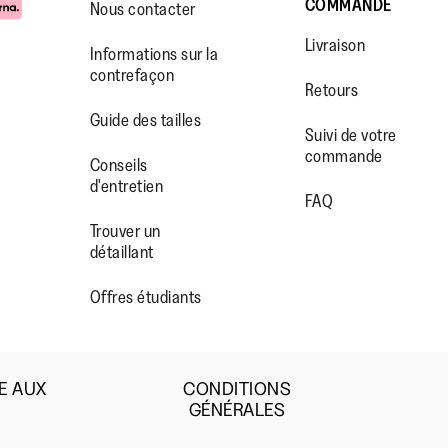
COMMANDE
Nous contacter
Livraison
Informations sur la
contrefaçon
Retours
Guide des tailles
Suivi de votre
commande
WW.FACEBOOK.COM/FITFLOP?
//WWW.INSTAGRAM.COM/FITFL
PS://WWW.YOUTUBE.COM/USE
Conseils
d'entretien
IEWAS=0
FAQ
Trouver un
détaillant
Offres étudiants
E AUX
CONDITIONS
GÉNÉRALES