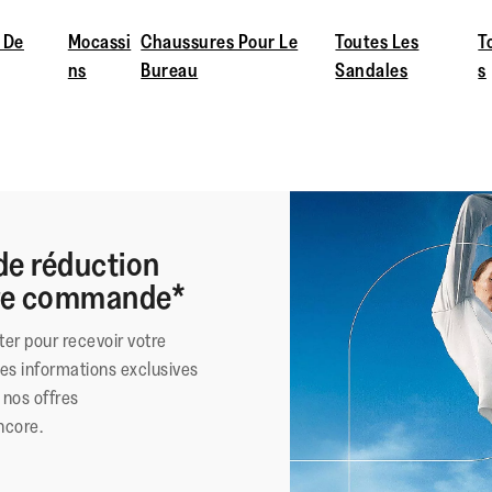
 De
Mocassi
Chaussures Pour Le
Toutes Les
T
ns
Bureau
Sandales
s
de réduction
ère commande*
ter pour recevoir votre
des informations exclusives
nos offres
ncore.