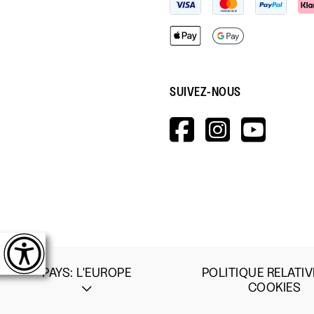
SUIVEZ-NOUS
HTTPS://W
HTTPS:
HTT
V=WALL&V
PAYS
:
L'EUROPE
POLITIQUE RELATIV
COOKIES