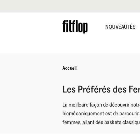
Cliquez pour consulter notre déclaration d'accessibilité
Skip
to
NOUVEAUTÉS
main
content
Accueil
Les Préférés des 
La meilleure façon de découvrir not
biomécaniquement est de parcourir 
femmes, allant des baskets classiqu