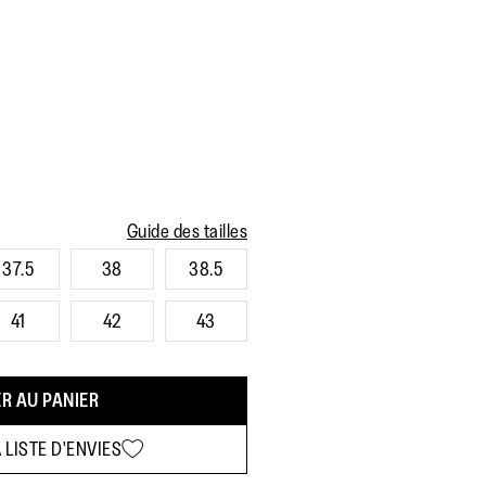
Guide des tailles
37.5
38
38.5
41
42
43
R AU PANIER
 LISTE D'ENVIES