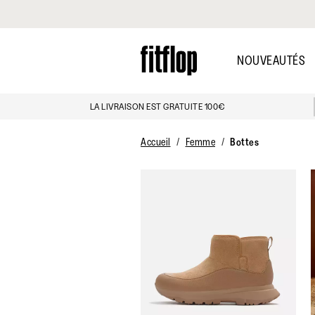
Cliquez pour consulter notre déclaration d'accessibilité
Skip
to
NOUVEAUTÉS
main
content
LA LIVRAISON EST GRATUITE 100€
Accueil
Femme
Bottes