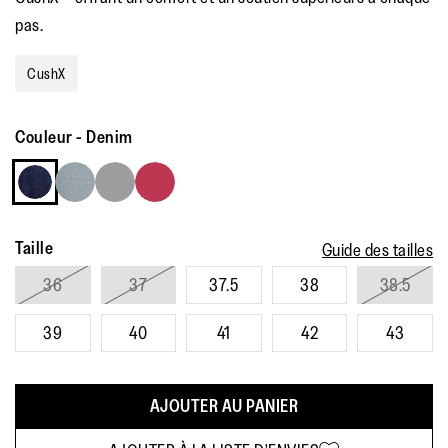
pas.
CushX
Couleur
-
Denim
Taille
Guide des tailles
36
37
37.5
38
38.5
39
40
41
42
43
AJOUTER AU PANIER