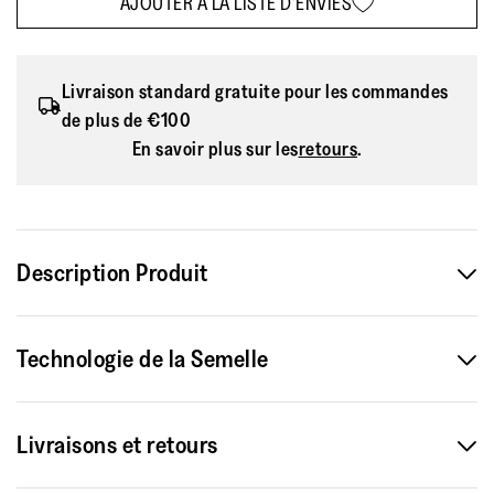
AJOUTER À LA LISTE D'ENVIES
Livraison standard gratuite pour les commandes
de plus de €100
En savoir plus sur les
retours
.
Description Produit
La compensée : réinventée. Nous avons redéfini la silhouette
Technologie de la Semelle
classique de la compensée avec nos sandales Platfform.
Confectionnées avec une seule bride élégante sécurisée
avec un entre-doigts classique à l'avant, cette paire épurée
Livraisons et retours
et sculptée est faite de denim. Leur base surélevée est légère
mais stable, biomécaniquement conçue avec les semelles