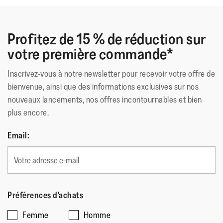
le pied.
Ces chaussures ont reçu le sceau d'approbation de l'APMA*,
Profitez de 15 % de réduction sur
pour les chaussures reconnues pour favoriser une bonne
santé des pieds
votre première commande*
*American Podiatric Medical Association
Inscrivez-vous à notre newsletter pour recevoir votre offre de
bienvenue, ainsi que des informations exclusives sur nos
Matériau Extérieur
:
Polyester-Cotton
nouveaux lancements, nos offres incontournables et bien
Doublure
:
Microfibre
plus encore.
Fermeture
:
Sans Fermeture
Semelle
:
Caoutchouc Antidérapant
Email:
Technologie de la Semelle
:
CushX
Préférences d'achats
Femme
Homme