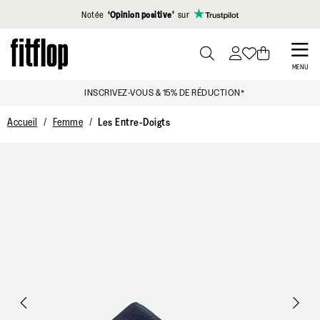
Cliquez pour consulter notre déclaration d'accessibilité
Notée
‘Opinion positive’
sur
Skip
to
PRESS
MENU
TO
main
AUCUNS FRAIS DE DOUANE OU TAXE SUPPLÉMENTA
TOGGLE
content
SEARCH
Accueil
Femme
Les Entre-Doigts