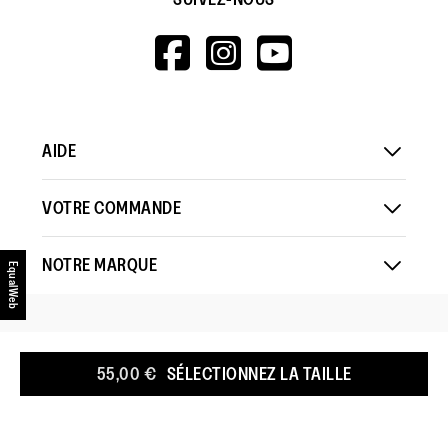
HTTPS://WWW.F
HTTPS://WWW
HTTPS://
V=WALL&VIEWA
AIDE
VOTRE COMMANDE
NOTRE MARQUE
EqualWeb
PAYS
:
L'EUROPE
55,00 €
SÉLECTIONNEZ LA TAILLE
POLITIQUE RELATIVE AUX COOKIES