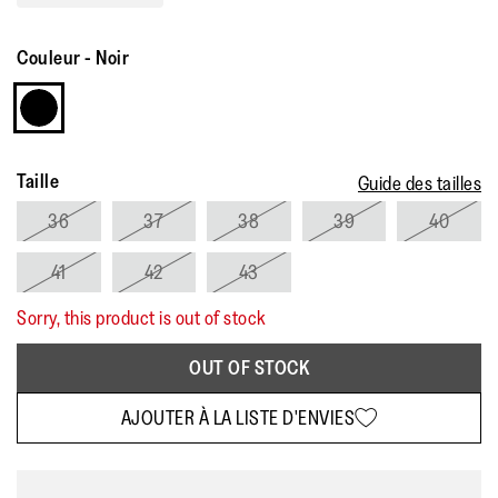
moyenne.
Read
a
Couleur
-
Noir
Review.
Lien
sur
la
même
page.
Taille
Guide des tailles
36
37
38
39
40
41
42
43
Sorry, this product is out of stock
OUT OF STOCK
AJOUTER À LA LISTE D'ENVIES