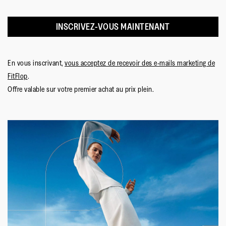
est
5
3
INSCRIVEZ-VOUS MAINTENANT
sur
5.
En vous inscrivant,
vous acceptez de recevoir des e-mails marketing de
FitFlop
.
Offre valable sur votre premier achat au prix plein.