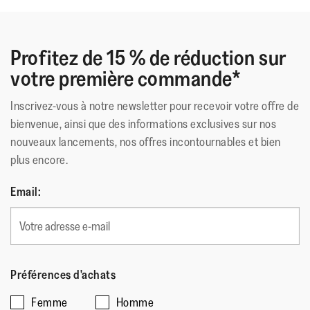
3
5
moye
*American Podiatric Medical Association
Excellent achat. La semelle reste propre et sans odeur.
sur
est
étoiles.
5.
5
Profitez de 15 % de réduction sur
sur
Matériau Extérieur
:
Cuir
5.
votre première commande*
Doublure
:
Cuir
Qualité du produit
Fermeture
:
Sans Fermeture
Qualité
Inscrivez-vous à notre newsletter pour recevoir votre offre de
Semelle
:
Caoutchouc Antidérapant
du
Comment évalueriez-vous le style de ce produit?
bienvenue, ainsi que des informations exclusives sur nos
Technologie de la Semelle
:
Microwobbleboard
produit,
nouveaux lancements, nos offres incontournables et bien
Comment
5
plus encore.
évalueriez-
Taille
sur
vous
5
Email:
Une
Une
Taille,
le
Taille petit
Taille grand
note
note
La
style
de
de
valeur
de
1
5
de
ce
signifie
signifie
la
produit?,
Préférences d'achats
Taille
Taille
note
5
petit
grand
moyenne
sur
Femme
Homme