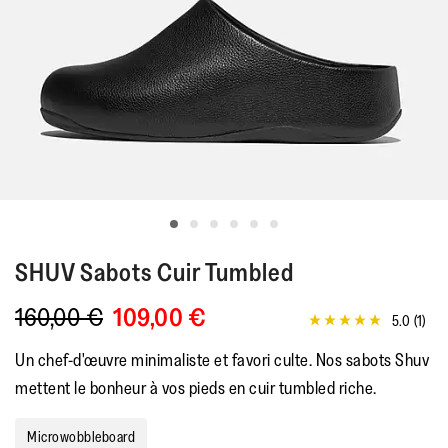
SHUV
Sabots Cuir Tumbled
160,00 €
109,00 €
5.0
(1)
5.0
étoiles
Un chef-d'œuvre minimaliste et favori culte. Nos sabots Shuv
sur
5,
mettent le bonheur à vos pieds en cuir tumbled riche.
valeur
de
la
Microwobbleboard
note