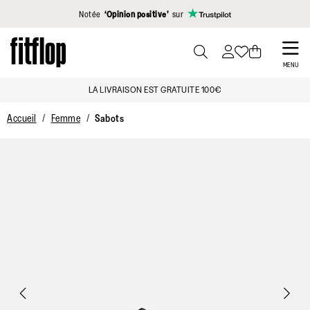
Cliquez pour consulter notre déclaration d'accessibilité
Notée
‘Opinion positive’
sur
Skip
to
PRESS
MENU
TO
main
LA LIVRAISON EST GRATUITE 100€
TOGGLE
content
SEARCH
Accueil
Femme
Sabots