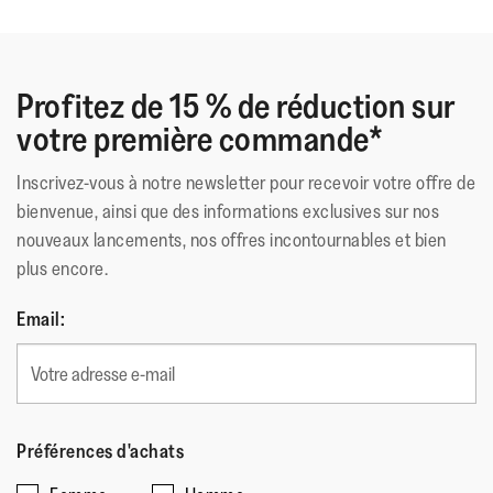
Matériau Extérieur
:
Daim/Faux Cuir
Doublure
:
Tissu
Fermeture
:
Lacets
Profitez de 15 % de réduction sur
Semelle
:
Caoutchouc Antidérapant
votre première commande*
Technologie de la Semelle
:
IQushion
Inscrivez-vous à notre newsletter pour recevoir votre offre de
bienvenue, ainsi que des informations exclusives sur nos
nouveaux lancements, nos offres incontournables et bien
plus encore.
Email:
Préférences d'achats