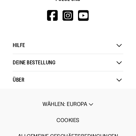
HTTPS://WWW.F
HTTPS://WWW
HTTPS://
V=WALL&VIEWA
HILFE
DEINE BESTELLUNG
ÜBER
WÄHLEN
:
EUROPA
COOKIES