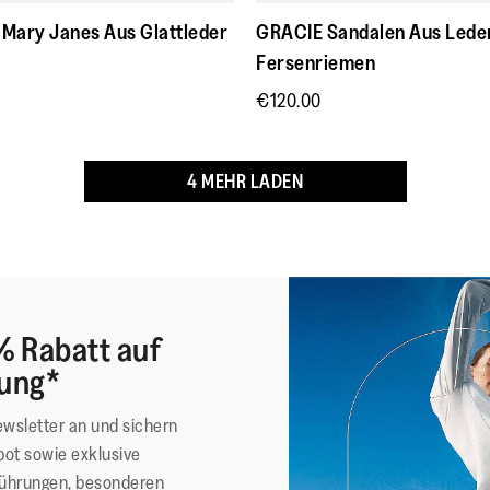
bequemere Passform zu 
Mary Janes Aus Glattleder
GRACIE Sandalen Aus Leder
Grip suited for – Nutzung 
Fersenriemen
Dezenter elastischer Ri
An- und Ausziehen
€120.00
4 MEHR LADEN
Diese Schuhe wurden mit d
ausgezeichnet, die nachweis
*American Podiatric Medical
Obermaterial
:
Lede
% Rabatt auf
Futtermaterial
:
Micro
lung*
foot
Verschluss
:
Vers
ewsletter an und sichern
Sohlen-Material
:
Ruts
ot sowie exklusive
Sohlentechnologie
:
Dyna
führungen, besonderen