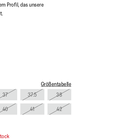
em Profil, das unsere
t.
Größentabelle
37
37.5
38
40
41
42
stock