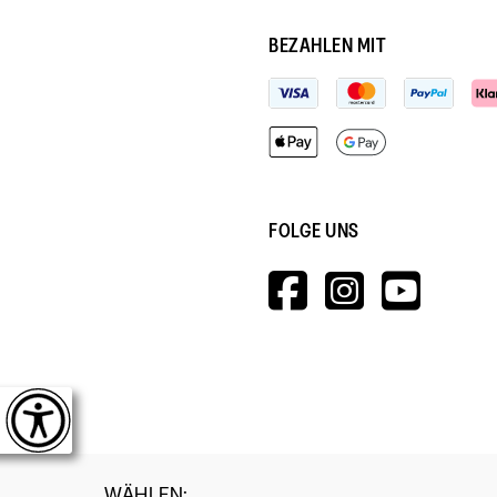
BEZAHLEN MIT
FOLGE UNS
HTTPS://W
HTTPS:
HTT
V=WALL&V
WÄHLEN
: