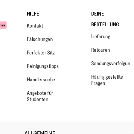
HILFE
DEINE
BESTELLUNG
Kontakt
Lieferung
Fälschungen
Retouren
Perfekter Sitz
Sendungsverfolgung
Reinigungstipps
WW.FACEBOOK.COM/FITFLOP?
//WWW.INSTAGRAM.COM/FITFL
PS://WWW.YOUTUBE.COM/USE
Häufig gestellte
Händlersuche
IEWAS=0
Fragen
Angebote für
Studenten
ALLGEMEINE