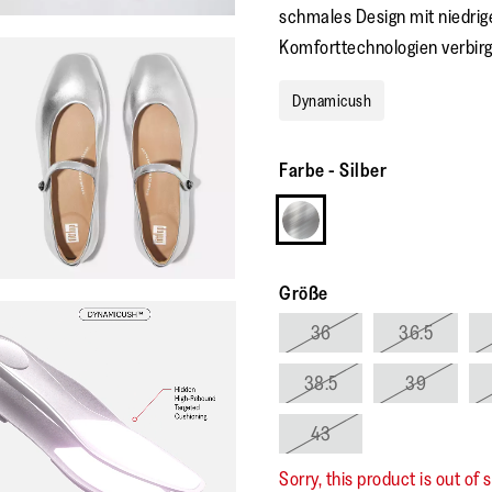
schmales Design mit niedrig
Komforttechnologien verbirg
Dynamicush
Farbe
-
Silber
Größe
36
36.5
38.5
39
43
Sorry, this product is out of 