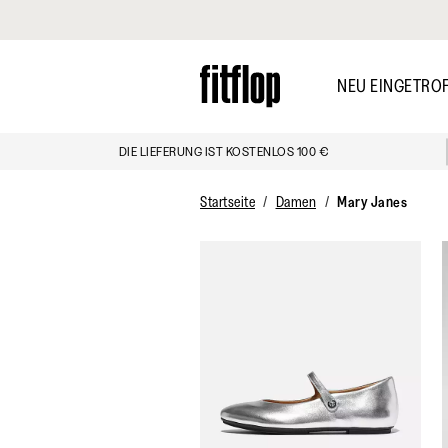
Klicken Sie hier, um unsere Erklärung zur Barrierefreiheit anzuzei
Skip
to
NEU EINGETRO
main
content
DIE LIEFERUNG IST KOSTENLOS 100 €
ENTDECKEN
Startseite
Damen
Mary Janes