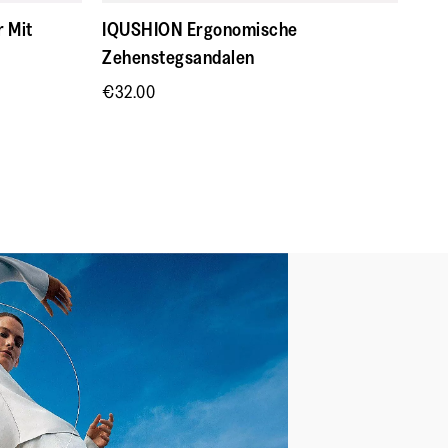
gewährleisten
 Mit
IQUSHION Ergonomische
im Alltag/für die Straße
Zehenstegsandalen
emenverschluss zum einfachen
€32.00
em APMA*-Siegel für Schuhe
lich die Fußgesundheit fördern
 Association
r
fibre (upper), leather (tongue) &
bed
tellbarer Riemen
chfester Gummi
micush