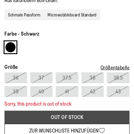
Aus luxuriösem Box-Leder.
Schmale Passform
Microwobbleboard Standard
Farbe
-
Schwarz
Größe
Größentabelle
36
37
37.5
38
38.5
39
40
41
42
43
Sorry, this product is out of stock
OUT OF STOCK
ZUR WUNSCHLISTE HINZUFÜGEN