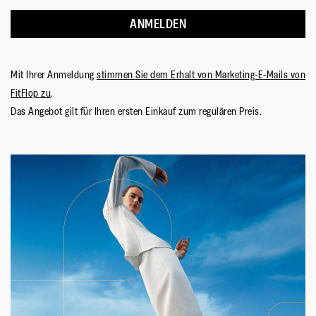
Schnalle – 100 % recyceltes Zink
ANMELDEN
Obermaterial
:
Leder
Futtermaterial
:
Polyester/spandex & leather (upper),
Mit Ihrer Anmeldung
stimmen Sie dem Erhalt von Marketing-E-Mails von
leather footbed
FitFlop zu
.
Verschluss
:
Slip-On
Das Angebot gilt für Ihren ersten Einkauf zum regulären Preis.
Sohlen-Material
:
Rutschfester Gummi
Sohlentechnologie
:
Microwobbleboard Standard