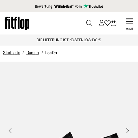
Klicken Sie hier, um unsere Erklärung zur Barrierefreiheit anzuzei
Bewertung
‘Wunderbar’
vom
Skip
to
PRESS
MENÜ
TO
main
DIE LIEFERUNG IST KOSTENLOS 100 €
TOGGLE
content
SEARCH
Startseite
Damen
Loafer