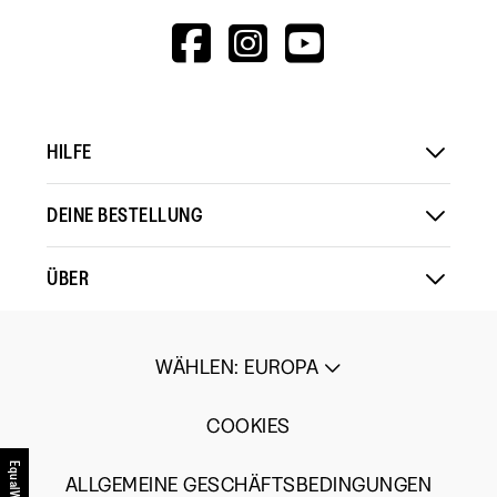
HTTPS://WWW.F
HTTPS://WWW
HTTPS://
V=WALL&VIEWA
HILFE
DEINE BESTELLUNG
ÜBER
WÄHLEN
:
EUROPA
COOKIES
EqualWeb
ALLGEMEINE GESCHÄFTSBEDINGUNGEN