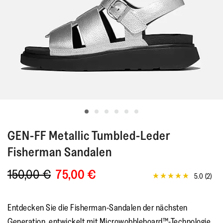
GEN-FF
Metallic Tumbled-Leder
Fisherman Sandalen
150,00 €
75,00 €
5.0
(2)
5.0
von
5
Sternen,
Entdecken Sie die Fisherman-Sandalen der nächsten
Durchschnittswert
der
Generation, entwickelt mit Microwobbleboard™-Technologie