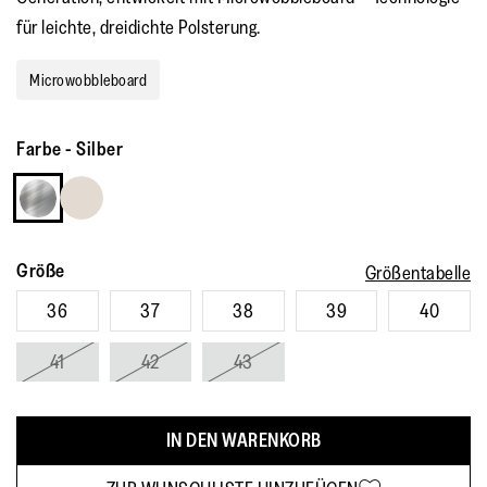
Bewertung.
für leichte, dreidichte Polsterung.
Read
2
Reviews.
Link
Microwobbleboard
auf
derselben
Seite.
Farbe
-
Silber
Größe
Größentabelle
36
37
38
39
40
41
42
43
IN DEN WARENKORB