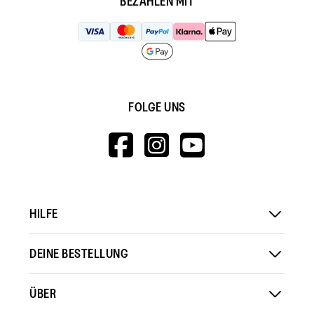
BEZAHLEN MIT
FOLGE UNS
HTTPS://WWW.F
HTTPS://WWW
HTTPS://
V=WALL&VIEWA
HILFE
DEINE BESTELLUNG
ÜBER