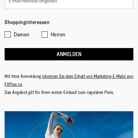
bedeutet
bedeutet
3
Produkts
Fällt
Fällt
von
bewerten?,
klein
groß
5.
2
Shoppinginteressen
aus
aus
von
5
Damen
Herren
ANMELDEN
Mit Ihrer Anmeldung
stimmen Sie dem Erhalt von Marketing-E-Mails von
FitFlop zu
.
Das Angebot gilt für Ihren ersten Einkauf zum regulären Preis.