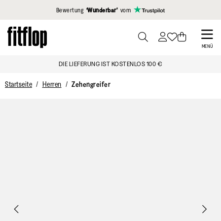
Klicken Sie hier, um unsere Erklärung zur Barrierefreiheit anzuzei
Bewertung
‘Wunderbar’
vom
Skip
to
PRESS
MENÜ
TO
main
DIE LIEFERUNG IST KOSTENLOS 100 €
TOGGLE
content
SEARCH
Startseite
Herren
Zehengreifer