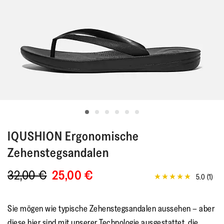
IQUSHION
Ergonomische
Zehenstegsandalen
32,00 €
25,00 €
5.0
(1)
5.0
von
5
Sternen,
Sie mögen wie typische Zehenstegsandalen aussehen – aber
Durchschnittswert
der
diese hier sind mit unserer Technologie ausgestattet, die