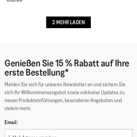
Fällt
Fällt
von
Bewer
☆☆☆☆☆
☆☆☆☆☆
klein
groß
5.
2
Rosti
·
vor 6 Jahren
5
aus
aus
von
von
Leicht Und Unkompliziert
2 MEHR LADEN
5.
5
Das Richtige für den Sommer. Ok
Sternen.
Farben sind neutral.
Genießen Sie 15 % Rabatt auf Ihre
Qualität des Produkts
erste Bestellung*
Qualität
des
Wie würdest du den Style dieses Produkts bewerten?
Melden Sie sich für unseren Newsletter an und sichern Sie
Produkts,
sich Ihr Willkommensangebot sowie exklusive Updates zu
Wie
5
neuen Produkteinführungen, besonderen Angeboten und
würdest
Passform
von
vielem mehr.
du
5
Bewertung
Bewertung
Passform,
den
Fällt klein aus
Fällt groß aus
Email:
von
von
Durchschnittliche
Style
1
5
Bewertung:
dieses