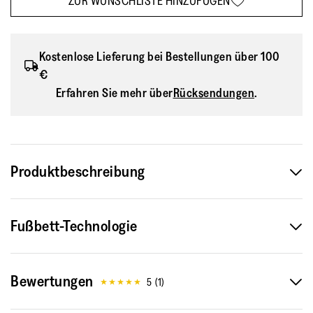
ZUR WUNSCHLISTE HINZUFÜGEN
Kostenlose Lieferung bei Bestellungen über 100
€
Erfahren Sie mehr über
Rücksendungen
.
Produktbeschreibung
Von oben sehen sie aus wie klassische
Fußbett-Technologie
Zehenstegsandalen im coolen Surfer-Stil. Doch sie haben
es in sich, denn unser iQushion™ Fußbett mit
stoßdämpfenden Schaumstoffkissen in
Bewertungen
Hochdruckbereichen bietet dir rund um die Uhr höchsten
5
(
1
)
Tragekomfort. Diese Zehenstegsandalen sind perfekt für