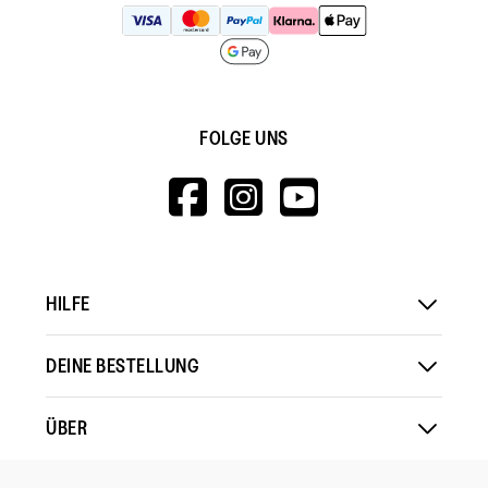
FOLGE UNS
HTTPS://WWW.F
HTTPS://WWW
HTTPS://
V=WALL&VIEWA
HILFE
DEINE BESTELLUNG
ÜBER