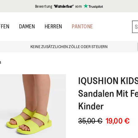
gen
Bewertung
‘Wunderbar’
vom
FFEN
DAMEN
HERREN
PANTONE
KEINE ZUSÄTZLICHEN ZÖLLE ODER STEUERN
n
IQUSHION KID
Sandalen Mit F
Kinder
35,00 €
19,00 €