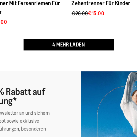
Langlebiger hochwertige
und Platz für
ner Mit Fersenriemen Für
Zehentrenner Für Kinder
Dämpfung
wachsende
r
€26.00
€15.00
Fußbett mit „L“ und „R“ s
Füße
.00
Geprüft im Human Perfor
Mit
leichter
natürlicher
Obermaterial
:
Gum
4 MEHR LADEN
Konturierung
Futtermaterial
:
Unge
Verschluss
:
Adju
Sohlen-Material
:
EVA
Sohlentechnologie
:
iQus
% Rabatt auf
lung*
ewsletter an und sichern
ot sowie exklusive
führungen, besonderen