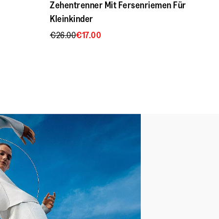
r Schaumstoff behält seine
Zehentrenner Mit Fersenriemen Für
Wachstum
Kleinkinder
befindliche
owie Zehenrillen
Füße zur
€26.00
€17.00
mance Lab, Calgary University
Förderung von
Gleichgewichtssinn/Koordinationsvermögen
mi
füttert
stable Hook-and-Loop Back Strap
hion™ Kids Junior