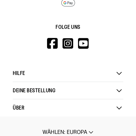
FOLGE UNS
HTTPS://WWW.F
HTTPS://WWW
HTTPS://
V=WALL&VIEWA
HILFE
DEINE BESTELLUNG
ÜBER
WÄHLEN
:
EUROPA