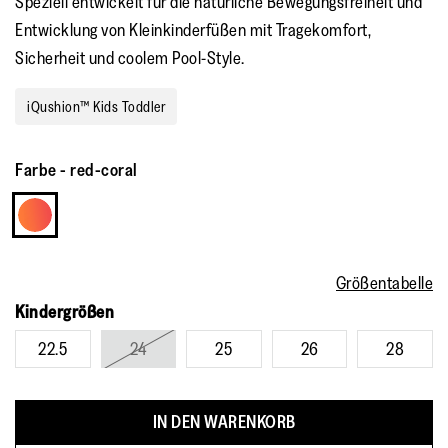
Speziell entwickelt für die natürliche Bewegungsfreiheit und
Entwicklung von Kleinkinderfüßen mit Tragekomfort,
Sicherheit und coolem Pool-Style.
iQushion™ Kids Toddler
Farbe
-
red-coral
Größentabelle
Kindergrößen
22.5
24
25
26
28
IN DEN WARENKORB