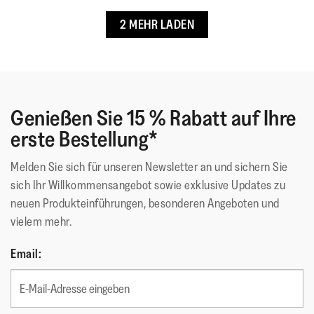
für ein sanftes Hautgefühl von Kleinkindern, der seine
2 MEHR LADEN
Dämpfung beibehält • Einteiliges Design und solider
Fersenriemen für noch mehr Sicherheit • Fußbett mit „L“ und
„R“ sowie Zehenrillen • Geprüft im Human Performance Lab,
Calgary University
Genießen Sie 15 % Rabatt auf Ihre
Obermaterial
:
EVA
erste Bestellung*
Futtermaterial
:
Ungefüttert
Verschluss
:
Adjustable Hook-and-Loop Back
Melden Sie sich für unseren Newsletter an und sichern Sie
Strap
sich Ihr Willkommensangebot sowie exklusive Updates zu
Sohlen-Material
:
EVA
neuen Produkteinführungen, besonderen Angeboten und
Sohlentechnologie
:
iQushion™ Kids Toddler
vielem mehr.
Email: