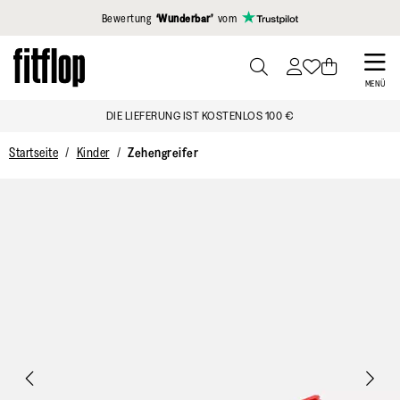
Klicken Sie hier, um unsere Erklärung zur Barrierefreiheit anzuzei
Bewertung
‘Wunderbar’
vom
Skip
to
PRESS
MENÜ
TO
main
DIE LIEFERUNG IST KOSTENLOS 100 €
TOGGLE
content
SEARCH
Startseite
Kinder
Zehengreifer