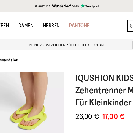
gen
Bewertung
‘Wunderbar’
vom
FFEN
DAMEN
HERREN
PANTONE
KEINE ZUSÄTZLICHEN ZÖLLE ODER STEUERN
nsandalen
IQUSHION KID
Zehentrenner M
Für Kleinkinder
26,00 €
17,00 €