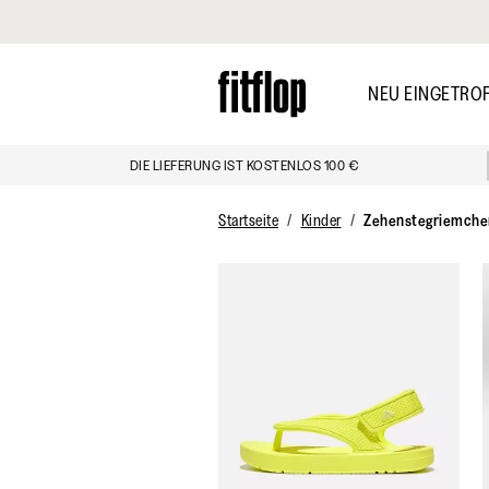
Klicken Sie hier, um unsere Erklärung zur Barrierefreiheit anzuzei
Skip
to
NEU EINGETRO
main
content
DIE LIEFERUNG IST KOSTENLOS 100 €
ENTDECKEN
Startseite
Kinder
Zehenstegriemche