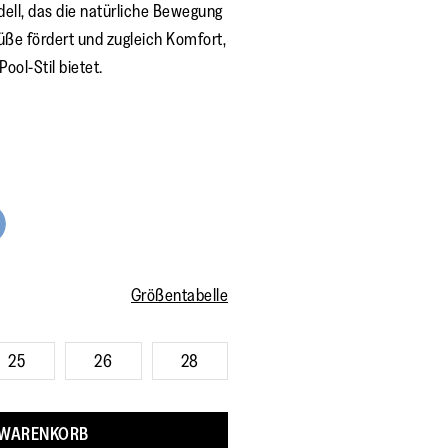
dell, das die natürliche Bewegung
üße fördert und zugleich Komfort,
ool-Stil bietet.
Größentabelle
25
26
28
 WARENKORB