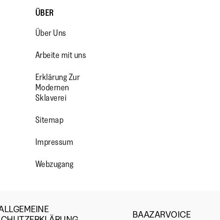
ÜBER
Über Uns
Arbeite mit uns
Erklärung Zur
Modernen
Sklaverei
OP/
R/FITFLOPFOOTWEAR
Sitemap
Impressum
Webzugang
ALLGEMEINE
BAAZARVOICE
SCHUTZERKLÄRUNG