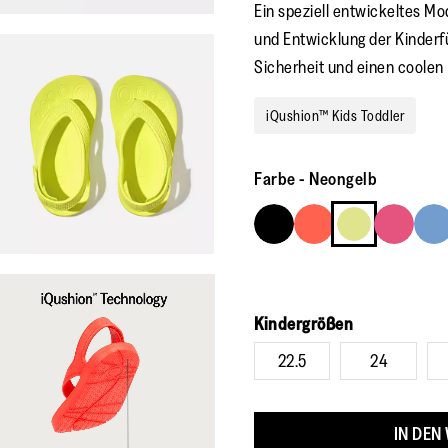
Ein speziell entwickeltes Mo
und Entwicklung der Kinderf
Sicherheit und einen coolen P
iQushion™ Kids Toddler
Farbe
-
Neongelb
Kindergrößen
22.5
24
IN DEN