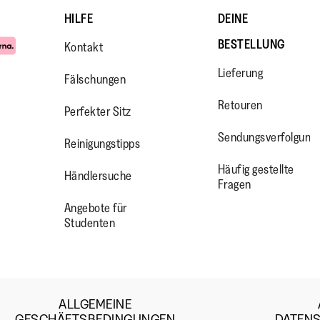
HILFE
DEINE
BESTELLUNG
Kontakt
Lieferung
Fälschungen
Retouren
Perfekter Sitz
Sendungsverfolgung
Reinigungstipps
WW.FACEBOOK.COM/FITFLOP?
//WWW.INSTAGRAM.COM/FITFL
PS://WWW.YOUTUBE.COM/USE
Häufig gestellte
Händlersuche
IEWAS=0
Fragen
Angebote für
Studenten
ALLGEMEINE
GESCHÄFTSBEDINGUNGEN
DATEN