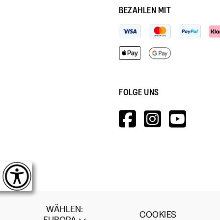
BEZAHLEN MIT
FOLGE UNS
HTTPS://W
HTTPS:
HTT
V=WALL&V
WÄHLEN
:
COOKIES