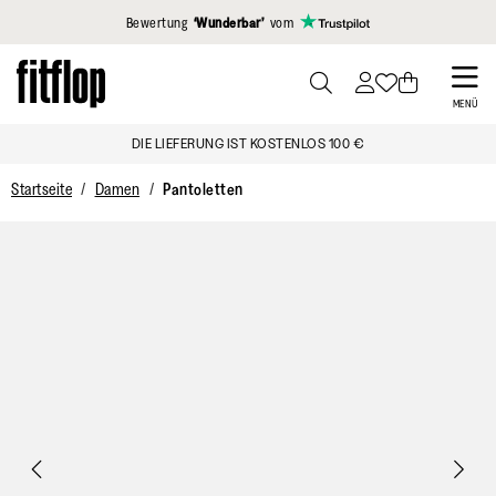
Klicken Sie hier, um unsere Erklärung zur Barrierefreiheit anzuzei
Bewertung
‘Wunderbar’
vom
Skip
to
PRESS
MENÜ
TO
main
DIE LIEFERUNG IST KOSTENLOS 100 €
TOGGLE
content
SEARCH
Startseite
Damen
Pantoletten