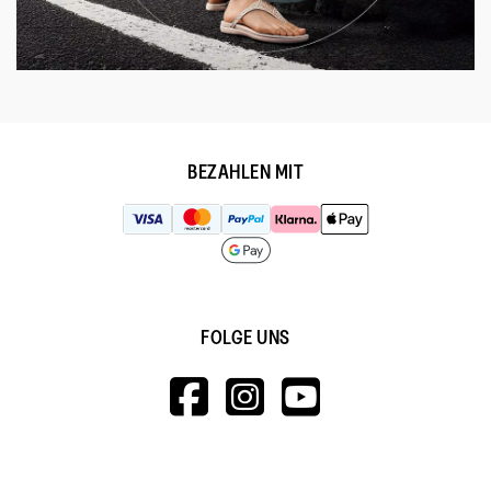
BEZAHLEN MIT
FOLGE UNS
HTTPS://WWW.F
HTTPS://WWW
HTTPS://
V=WALL&VIEWA