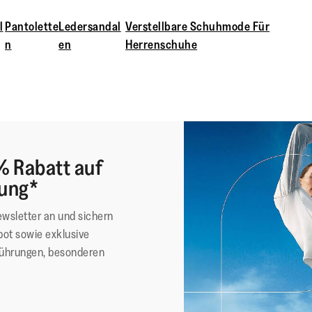
l
Pantolette
Ledersandal
Verstellbare Schuhmode Für
n
en
Herrenschuhe
% Rabatt auf
lung*
ewsletter an und sichern
ot sowie exklusive
führungen, besonderen