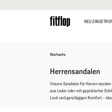
Klicken Sie hier, um unsere Erklärung zur Barrierefreiheit anzuzei
Skip
to
NEU EINGETRO
main
content
ENTDECKEN
Startseite
Herrensandalen
Unsere Sandalen für Herren wurden 
aus Leder oder mit gepolsterter Sohle
Look und ganztägigen Komfort – ideal