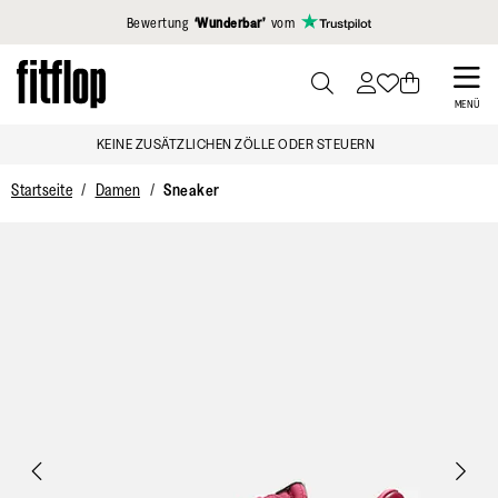
Klicken Sie hier, um unsere Erklärung zur Barrierefreiheit anzuzei
Bewertung
‘Wunderbar’
vom
Skip
to
PRESS
MENÜ
TO
main
KEINE ZUSÄTZLICHEN ZÖLLE ODER STEUERN
TOGGLE
content
SEARCH
Startseite
Damen
Sneaker