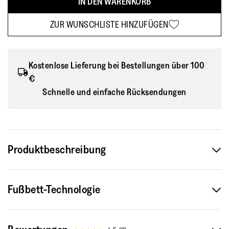
IN DEN WARENKORB
ZUR WUNSCHLISTE HINZUFÜGEN
Kostenlose Lieferung bei Bestellungen über 100
€
Schnelle und einfache Rücksendungen
Produktbeschreibung
Das sind die Sneaker, die Retro-Styling mit modernster
Fußbett-Technologie
Komforttechnologie zusammenbringen. Inspiriert von Old-
School-Sneakern der 80er, kombinieren unsere Retro
Sneaker verschiedene Stoffe mit Wildleder und schaffen so