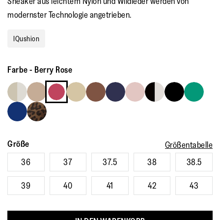
Sneaker aus leichtem Nylon und Wildleder werden von
2
Reviews.
modernster Technologie angetrieben.
Link
auf
derselben
IQushion
Seite.
Farbe
-
Berry Rose
Größe
Größentabelle
36
37
37.5
38
38.5
39
40
41
42
43