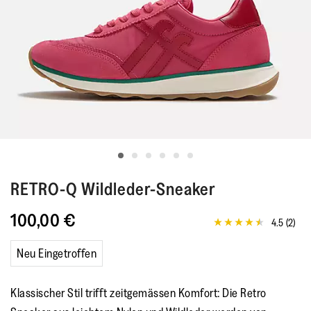
RETRO-Q
Wildleder-Sneaker
100,00 €
4.5
(2)
4.5
von
5
Neu Eingetroffen
Sternen,
Durchschnittswert
der
Klassischer Stil trifft zeitgemässen Komfort: Die Retro
Bewertung.
Read