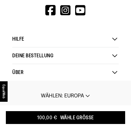
FOLGE UNS
HTTPS://WWW.F
HTTPS://WWW
HTTPS://
V=WALL&VIEWA
EqualWeb
HILFE
DEINE BESTELLUNG
100,00 €
WÄHLE GRÖSSE
ÜBER