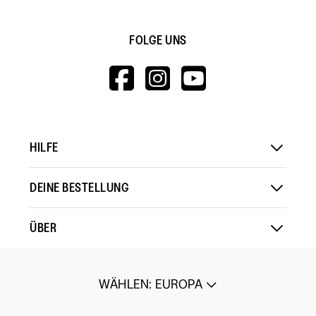
FOLGE UNS
HTTPS://WWW.F
HTTPS://WWW
HTTPS://
V=WALL&VIEWA
HILFE
DEINE BESTELLUNG
ÜBER
WÄHLEN
:
EUROPA