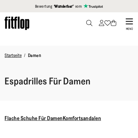
Klicken Sie hier, um unsere Erklärung zur Barrierefreiheit anzuzei
Bewertung
‘Wunderbar’
vom
Skip
to
PRESS
MENÜ
TO
main
TOGGLE
content
SEARCH
Startseite
Damen
Espadrilles Für Damen
Flache Schuhe Für Damen
Komfortsandalen