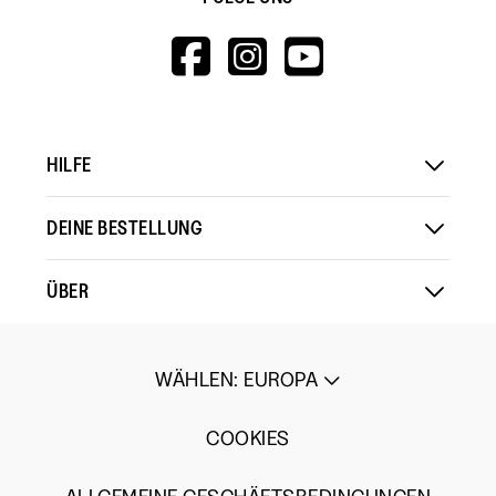
HTTPS://WWW.F
HTTPS://WWW
HTTPS://
V=WALL&VIEWA
HILFE
DEINE BESTELLUNG
ÜBER
WÄHLEN
:
EUROPA
COOKIES