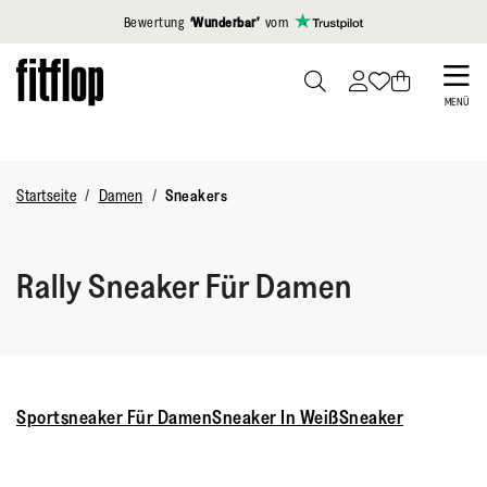
Klicken Sie hier, um unsere Erklärung zur Barrierefreiheit anzuzei
Bewertung
‘Wunderbar’
vom
Skip
to
PRESS
MENÜ
TO
main
TOGGLE
content
SEARCH
Startseite
Damen
Sneakers
Rally Sneaker Für Damen
Sportsneaker Für Damen
Sneaker In Weiß
Sneaker