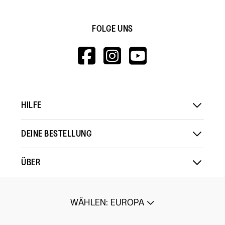
FOLGE UNS
HTTPS://WWW.F
HTTPS://WWW
HTTPS://
V=WALL&VIEWA
HILFE
DEINE BESTELLUNG
ÜBER
WÄHLEN
:
EUROPA