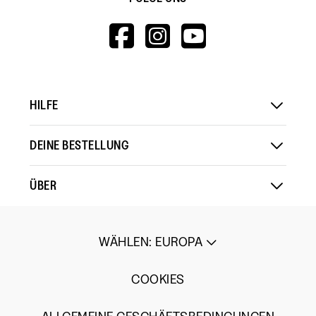
HTTPS://WWW.F
HTTPS://WWW
HTTPS://
V=WALL&VIEWA
HILFE
DEINE BESTELLUNG
ÜBER
WÄHLEN
:
EUROPA
COOKIES