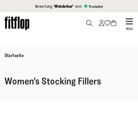
Klicken Sie hier, um unsere Erklärung zur Barrierefreiheit anzuzei
Bewertung
‘Wunderbar’
vom
Skip
to
PRESS
MENÜ
TO
main
TOGGLE
content
SEARCH
Startseite
Women's Stocking Fillers