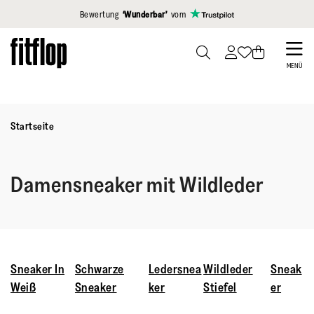
Klicken Sie hier, um unsere Erklärung zur Barrierefreiheit anzuzei
Bewertung
‘Wunderbar’
vom
Skip
to
PRESS
MENÜ
TO
main
TOGGLE
content
SEARCH
Startseite
Damensneaker mit Wildleder
Sneaker In
Schwarze
Ledersnea
Wildleder
Sneak
Weiß
Sneaker
ker
Stiefel
er