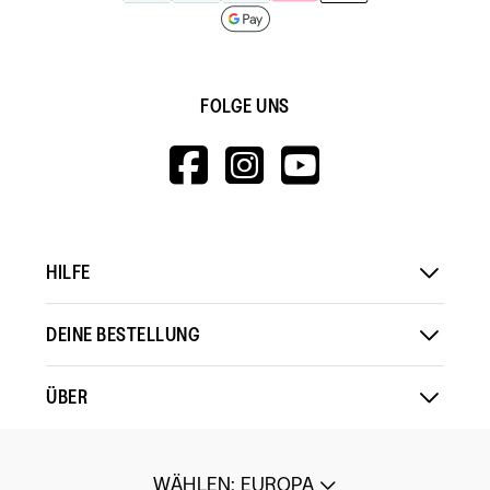
FOLGE UNS
HTTPS://WWW.F
HTTPS://WWW
HTTPS://
V=WALL&VIEWA
HILFE
DEINE BESTELLUNG
ÜBER
WÄHLEN
:
EUROPA