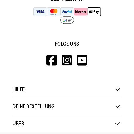
FOLGE UNS
HTTPS://WWW.F
HTTPS://WWW
HTTPS://
V=WALL&VIEWA
HILFE
DEINE BESTELLUNG
ÜBER