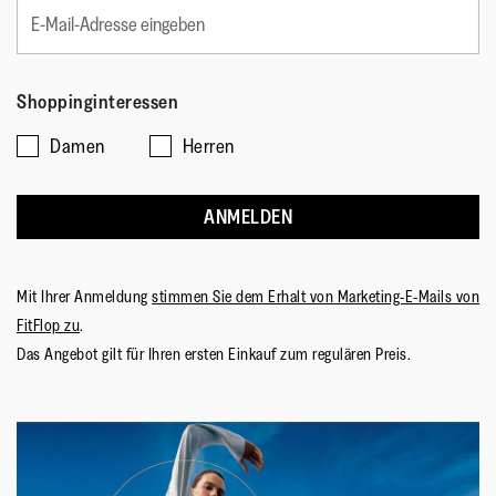
Sohlen-Material
:
Rutschfester Gummi
Sohlentechnologie
:
WonderWelly™ Toddler
Shoppinginteressen
Damen
Herren
ANMELDEN
Mit Ihrer Anmeldung
stimmen Sie dem Erhalt von Marketing-E-Mails von
FitFlop zu
.
Das Angebot gilt für Ihren ersten Einkauf zum regulären Preis.