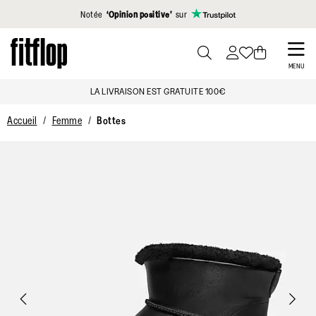
Cliquez pour consulter notre déclaration d'accessibilité
Notée
‘Opinion positive’
sur
Skip
to
PRESS
MENU
TO
main
LA LIVRAISON EST GRATUITE 100€
TOGGLE
content
SEARCH
Accueil
Femme
Bottes