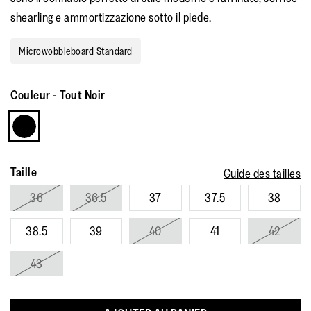
shearling e ammortizzazione sotto il piede.
Microwobbleboard Standard
Couleur
-
Tout Noir
Taille
Guide des tailles
36
36.5
37
37.5
38
38.5
39
40
41
42
43