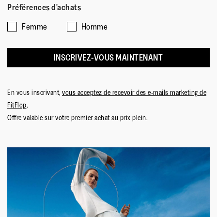
Semelle
:
Caoutchouc Antidérapant
Préférences d'achats
Technologie de la Semelle
:
Microwobbleboard Standard
Femme
Homme
INSCRIVEZ-VOUS MAINTENANT
En vous inscrivant,
vous acceptez de recevoir des e-mails marketing de
FitFlop
.
Offre valable sur votre premier achat au prix plein.