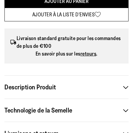
AJOUTER AU PANIER
AJOUTER À LA LISTE D'ENVIES
Livraison standard gratuite pour les commandes
de plus de €100
En savoir plus sur les
retours
.
Description Produit
I nostri stivali in pelle di pecora di nuova generazione
Technologie de la Semelle
combinano uno stile moderno e raffinato con l'estrema
comodità. Le tomaie facili da calzare, che si rifanno al design
tradizionale, poggiano su suole robuste.