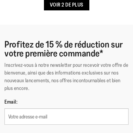
VOIR 2 DE PLUS
perfettamente alla misura
Contour plantaire
Aderenza di livello 2 per i sentieri di campagna e i percorsi
Pour un soutien ciblé et un soulagement de la pression sous
meno impegnativi
le pied.
Altezza dello stivale (gambale): 3,5"/90 mm
Questa versione "ultra-mini" è particolarmente versatile e
Profitez de 15 % de réduction sur
facile da calzare e sfilare
votre première commande*
Inscrivez-vous à notre newsletter pour recevoir votre offre de
bienvenue, ainsi que des informations exclusives sur nos
Queste scarpe hanno ottenuto il sigillo di accettazione della
nouveaux lancements, nos offres incontournables et bien
APMA* per le calzature che promuovono la salute del piede
plus encore.
*American Pediatric Medical Association (Associazione dei
medici podologi americani)
Email:
Matériau Extérieur
:
Cuir
Doublure
:
Shearling
Fermeture
:
Sans Fermeture