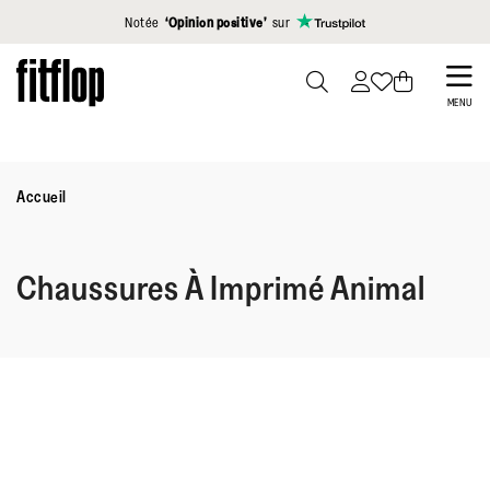
Cliquez pour consulter notre déclaration d'accessibilité
Notée
‘Opinion positive’
sur
Skip
to
PRESS
MENU
TO
main
TOGGLE
content
SEARCH
Accueil
Chaussures À Imprimé Animal