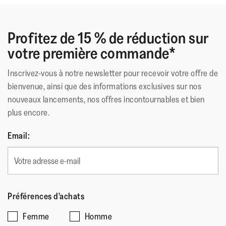
Ces chaussures ont reçu le sceau d'acceptation de l'APMA*,
Profitez de 15 % de réduction sur
pour des chaussures favorisant une bonne santé des pieds
votre première commande*
*American Podiatric Medical Association
Inscrivez-vous à notre newsletter pour recevoir votre offre de
Matériau Extérieur
:
Cuir
bienvenue, ainsi que des informations exclusives sur nos
Doublure
:
Polyester
nouveaux lancements, nos offres incontournables et bien
Fermeture
:
Sans Fermeture
plus encore.
Semelle
:
Caoutchouc Antidérapant
Technologie de la Semelle
:
Microwobbleboard
Email:
Préférences d'achats
Femme
Homme