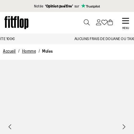
Cliquez pour consulter notre déclaration d'accessibilité
Notée
‘Opinion positive’
sur
Skip
to
PRESS
MENU
TO
main
AUCUNS FRAIS DE DOUANE OU TAXE SUPPLÉMENTAIRE
TOGGLE
content
SEARCH
Accueil
Homme
Mules