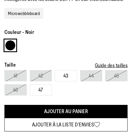
Microwobbleboard
Couleur
-
Noir
Taille
Guide des tailles
41
42
43
44
45
46
47
AJOUTER AU PANIER
AJOUTER À LA LISTE D'ENVIES