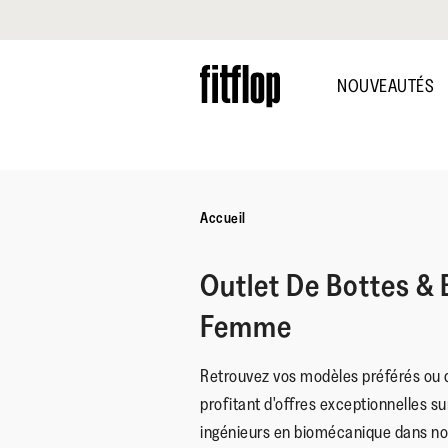
Cliquez pour consulter notre déclaration d'accessibilité
Skip
to
NOUVEAUTÉS
main
content
Accueil
Outlet De Bottes & 
Femme
Retrouvez vos modèles préférés ou 
profitant d'offres exceptionnelles s
ingénieurs en biomécanique dans no