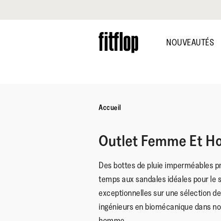
Cliquez pour consulter notre déclaration d'accessibilité
Skip
to
NOUVEAUTÉS
main
content
Accueil
Outlet Femme Et 
Des bottes de pluie imperméables pr
temps aux sandales idéales pour le s
exceptionnelles sur une sélection 
ingénieurs en biomécanique dans no
homme.