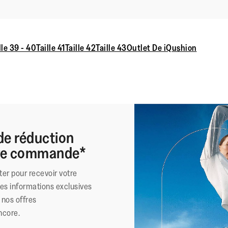
lle 39 - 40
Taille 41
Taille 42
Taille 43
Outlet De iQushion
de réduction
ère commande*
ter pour recevoir votre
des informations exclusives
nos offres
ncore.