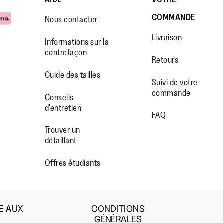
COMMANDE
Nous contacter
Livraison
Informations sur la
contrefaçon
Retours
Guide des tailles
Suivi de votre
commande
WW.FACEBOOK.COM/FITFLOP?
//WWW.INSTAGRAM.COM/FITFL
PS://WWW.YOUTUBE.COM/USE
Conseils
d'entretien
IEWAS=0
FAQ
Trouver un
détaillant
Offres étudiants
E AUX
CONDITIONS
GÉNÉRALES