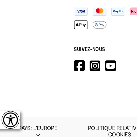
SUIVEZ-NOUS
HTTPS://W
HTTPS:
HTT
V=WALL&V
PAYS
:
L'EUROPE
POLITIQUE RELATIV
COOKIES