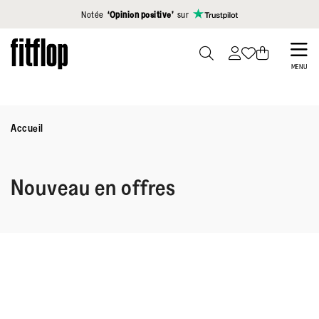
Cliquez pour consulter notre déclaration d'accessibilité
Notée
‘Opinion positive’
sur
Skip
to
PRESS
MENU
TO
main
TOGGLE
content
SEARCH
Accueil
Nouveau en offres