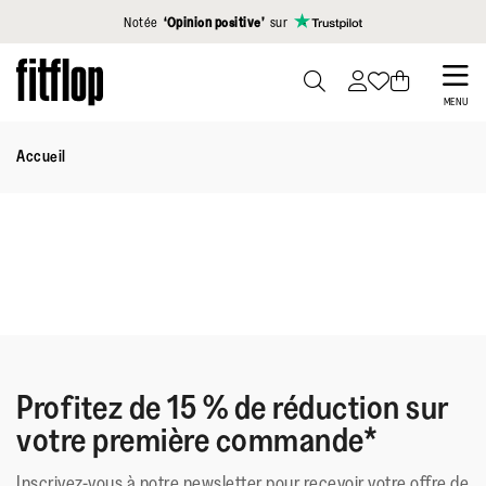
Cliquez pour consulter notre déclaration d'accessibilité
Notée
‘Opinion positive’
sur
Skip
to
PRESS
MENU
TO
main
TOGGLE
Accueil
content
SEARCH
Profitez de 15 % de réduction sur
votre première commande*
Inscrivez-vous à notre newsletter pour recevoir votre offre de