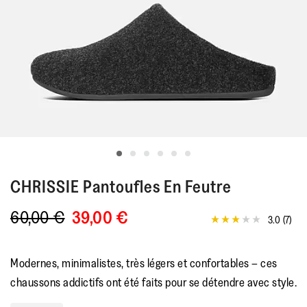
CHRISSIE
Pantoufles En Feutre
60,00 €
39,00 €
3.0
(7)
3.0
étoiles
sur
5,
Modernes, minimalistes, très légers et confortables – ces
valeur
de
chaussons addictifs ont été faits pour se détendre avec style.
la
note