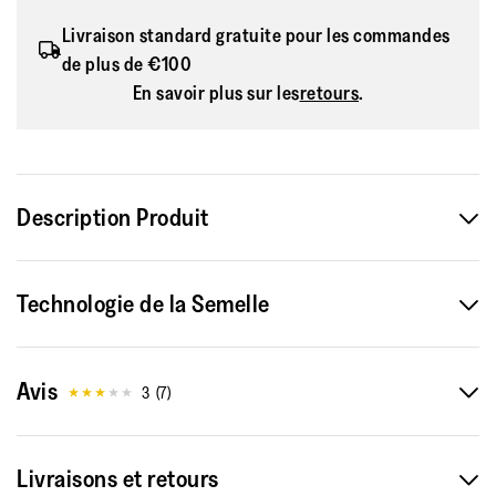
Livraison standard gratuite pour les commandes
de plus de €100
En savoir plus sur les
retours
.
Description Produit
Modernes, minimalistes, très légers et confortables – ces
Technologie de la Semelle
petits chaussons addictifs ont été faits pour se détendre
avec style.
Avis
Ici en feutre cosy, ceux-ci présentent des tiges d'une seule
3
(
7
)
pièce, doucement rembourrées, qui épousent le pied. Sur nos
semelles intermédiaires iQushion™ élégantes plume,
Livraisons et retours
développées par des biomécaniciens pour maximiser le