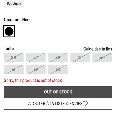
moyenne.
IQushion
Read
7
Reviews.
Lien
Couleur
-
Noir
sur
la
même
page.
Taille
Guide des tailles
36
37
38
39
40
41
42
43
Sorry, this product is out of stock
OUT OF STOCK
AJOUTER À LA LISTE D'ENVIES