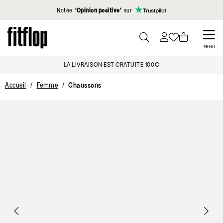
Cliquez pour consulter notre déclaration d'accessibilité
Notée
‘Opinion positive’
sur
Skip
to
PRESS
MENU
TO
main
LA LIVRAISON EST GRATUITE 100€
TOGGLE
content
SEARCH
Accueil
Femme
Chaussons