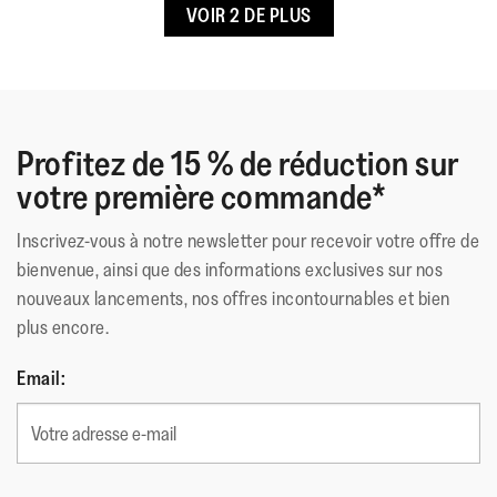
VOIR 2 DE PLUS
Contour plantaire
Technologie de la Semelle
:
Microwobbleboard Standard
Pour un soutien ciblé et un soulagement de la pression sous
le pied.
Profitez de 15 % de réduction sur
votre première commande*
Inscrivez-vous à notre newsletter pour recevoir votre offre de
bienvenue, ainsi que des informations exclusives sur nos
nouveaux lancements, nos offres incontournables et bien
plus encore.
Email: