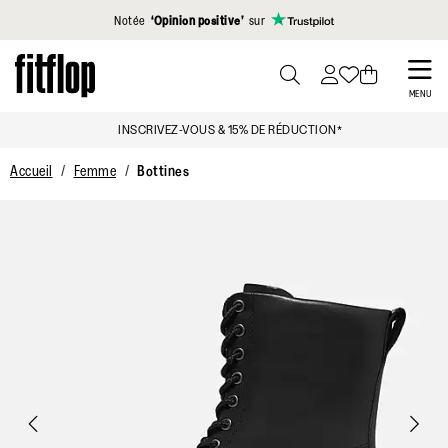
Cliquez pour consulter notre déclaration d'accessibilité
Notée
‘Opinion positive’
sur
Skip
to
PRESS
MENU
TO
main
INSCRIVEZ-VOUS & 15% DE RÉDUCTION*
TOGGLE
content
SEARCH
Accueil
Femme
Bottines