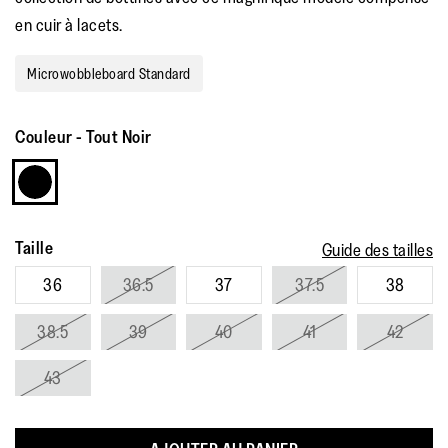
en cuir à lacets.
Microwobbleboard Standard
Couleur
-
Tout Noir
Taille
Guide des tailles
36
36.5
37
37.5
38
38.5
39
40
41
42
43