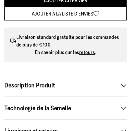
AJOUTER AU PANIER
AJOUTER À LA LISTE D'ENVIES
Livraison standard gratuite pour les commandes
de plus de €100
En savoir plus sur les
retours
.
Description Produit
Sublimez votre collection de bottines avec ce magnifique
Technologie de la Semelle
modèle compensé à lacets. Nous avons posé une tige de
bottine à lacets classique sur une semelle épaisse (mais
légère). Irrésistibles. Contemporaines. Ce modèle est
Livraisons et retours
fabriqué en cuir lisse, doux et extra-poli, avec des lignes