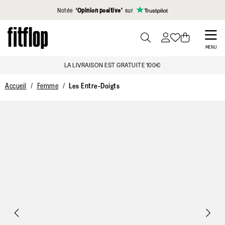
Cliquez pour consulter notre déclaration d'accessibilité
Notée
‘Opinion positive’
sur
Skip
to
PRESS
MENU
TO
main
LA LIVRAISON EST GRATUITE 100€
TOGGLE
content
SEARCH
Accueil
Femme
Les Entre-Doigts