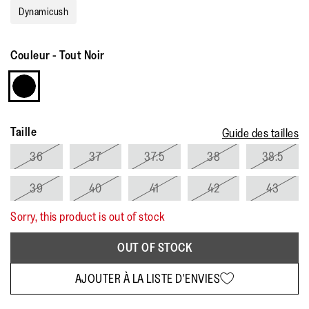
Dynamicush
Couleur
-
Tout Noir
Taille
Guide des tailles
36
37
37.5
38
38.5
39
40
41
42
43
Sorry, this product is out of stock
OUT OF STOCK
AJOUTER À LA LISTE D'ENVIES