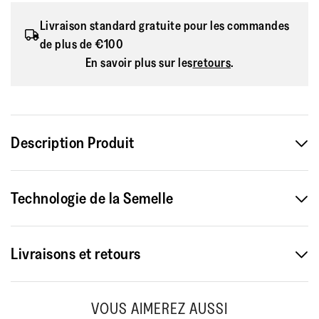
Livraison standard gratuite pour les commandes
de plus de €100
En savoir plus sur les
retours
.
Description Produit
Nos sandales Gracie très populaires redoublent de grâce,
Technologie de la Semelle
ayant été revisitées avec une tige plus chic, plus fine (et
toujours aussi flatteuse). Elles rappellent ces sandales
plates ultra-chic et pas toujours pratiques, mais il vous
Livraisons et retours
suffira de les enfiler pour constater qu'il n'y a pas plus
confortable. Nos assises plantaires anatomiques offrent
Livraison Standard 8,50 €
un maintien naturel et notre amorti Dynamicush™ à
VOUS AIMEREZ AUSSI
rebond élevé est astucieusement dissimulé dans ces