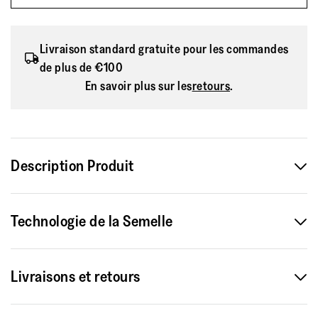
Livraison standard gratuite pour les commandes
de plus de €100
En savoir plus sur les
retours
.
Description Produit
Pour faire sensation. Cette version miniature de nos tongs
Technologie de la Semelle
iQushion adultes les plus vendues partage leur style cool
pour la piscine et leur confort absolu, mais est
biomécaniquement conçue pour les enfants. Les pieds en
Livraisons et retours
pleine croissance ont besoin de chaussures qui
n'interfèrent pas avec leur développement naturel. Ces
Livraison Standard 8,50 €
sandales unisexes légères pour enfants sont ainsi dotées