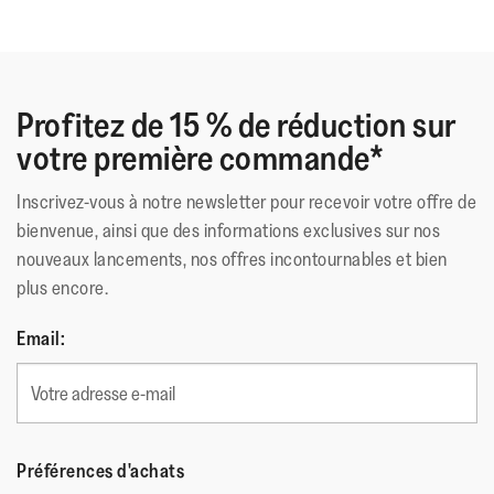
La mousse résistante de haute qualité conserve son
amorti
Assises plantaires à rainures pour les orteils et repères
droite/gauche
Profitez de 15 % de réduction sur
Testées au laboratoire de performances humaines de
votre première commande*
l'Université de Calgary
Inscrivez-vous à notre newsletter pour recevoir votre offre de
Matériau Extérieur
:
Caoutchouc
bienvenue, ainsi que des informations exclusives sur nos
Doublure
:
Sans Doublure
nouveaux lancements, nos offres incontournables et bien
Fermeture
:
Sans Fermeture
plus encore.
Semelle
:
EVA
Technologie de la Semelle
:
iQushion™ Kids Junior
Email:
Préférences d'achats