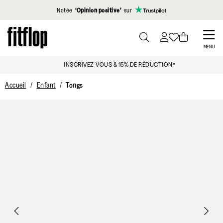
Cliquez pour consulter notre déclaration d'accessibilité
Notée
‘Opinion positive’
sur
Skip
to
PRESS
MENU
TO
main
INSCRIVEZ-VOUS & 15% DE RÉDUCTION*
TOGGLE
content
SEARCH
Accueil
Enfant
Tongs